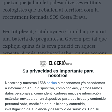
queixa que ja han fet palesa diverses entitats
ecologistes que treballen al territori com la
recentment formada SOS Costa Brava.
Per tot plegat, Catalunya en Comú ha preparat
una bateria de preguntes al Govern per tal que
expliqui quina és la seva posició en aquest
aspecte. A més, també vol saber quines accions
ha impulsat o té previstes tirar endavant per
aturar les obres. Els Comuns també volen saber
Su privacidad es importante para
si la Generalitat s'ha reunit amb les entitats
nosotros
ecologistes que denuncien aquest projecte i
Nosotros y nuestros 1538
socios
almacenamos y/o accedemos
a información en un dispositivo, como cookies, y procesamos
l'insta a esclarir si el municipi de Begur "pot
datos personales, como identificadores únicos e información
assumir nous projectes urbanístics".
estándar enviada por un dispositivo para publicidad y contenido
personalizado, medición de publicidad y contenido,
investigación de audiencia y desarrollo de servicios.
Con su
Des de les diferents entitats han alertat que si