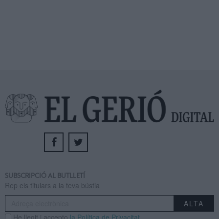
SUBSCRIPCIÓ AL BUTLLETÍ
Rep els titulars a la teva bústia
He llegit i accepto
la Política de Privacitat