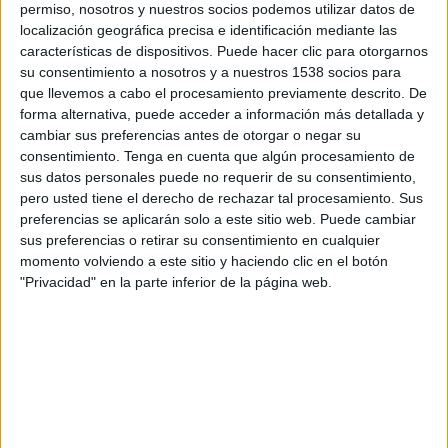
permiso, nosotros y nuestros socios podemos utilizar datos de
segueix el ritme de construcció actual, en breu
localización geográfica precisa e identificación mediante las
ja no quedaran espais naturals al llarg de la
características de dispositivos. Puede hacer clic para otorgarnos
su consentimiento a nosotros y a nuestros 1538 socios para
Costa Brava. També adverteixen de la saturació
que llevemos a cabo el procesamiento previamente descrito. De
de bona part de les cales de Begur els mesos
forma alternativa, puede acceder a información más detallada y
cambiar sus preferencias antes de otorgar o negar su
d'estiu, amb una pressió antròpica molt
consentimiento.
Tenga en cuenta que algún procesamiento de
elevada, un trànsit rodat desproporcionat i
sus datos personales puede no requerir de su consentimiento,
unes xarxes de sanejament deficients.
pero usted tiene el derecho de rechazar tal procesamiento. Sus
preferencias se aplicarán solo a este sitio web. Puede cambiar
sus preferencias o retirar su consentimiento en cualquier
Imprimir
Envia
PDF
momento volviendo a este sitio y haciendo clic en el botón
a
"Privacidad" en la parte inferior de la página web.
un
amic
ETIQUETES
Aiguafreda
Catalunya en Comú
SAntiga
NOTÍCIES RELACIONADES