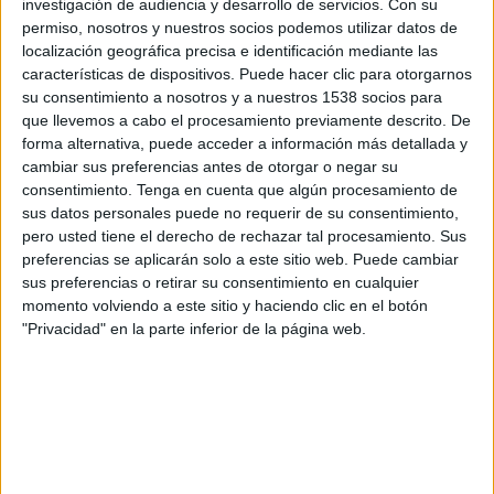
investigación de audiencia y desarrollo de servicios.
Con su
permiso, nosotros y nuestros socios podemos utilizar datos de
localización geográfica precisa e identificación mediante las
La futura seu a la Casa Pastors permetrà
características de dispositivos. Puede hacer clic para otorgarnos
enllaçar el relat de l'anterior i abordar de
su consentimiento a nosotros y a nuestros 1538 socios para
manera àmplia l'art català dels segles XX i XXI,
que llevemos a cabo el procesamiento previamente descrito. De
forma alternativa, puede acceder a información más detallada y
amb una mirada especial als moviments
cambiar sus preferencias antes de otorgar o negar su
artístics i al fenomen i el paper de la crítica de
consentimiento.
Tenga en cuenta que algún procesamiento de
l'art. Tindrà una mirada més transversal i
sus datos personales puede no requerir de su consentimiento,
pero usted tiene el derecho de rechazar tal procesamiento. Sus
conceptual, que donarà preu a introduir totes
preferencias se aplicarán solo a este sitio web. Puede cambiar
les arts i incloure l'arquitectura, el disseny o la
sus preferencias o retirar su consentimiento en cualquier
momento volviendo a este sitio y haciendo clic en el botón
fotografia, així com la música, la dansa, el teatre
"Privacidad" en la parte inferior de la página web.
o la literatura.
Les tres administracions implicades en el
projecte preveuen destinar al projecte una
inversió de
4,4 MEUR
en quatre anys, dels quals