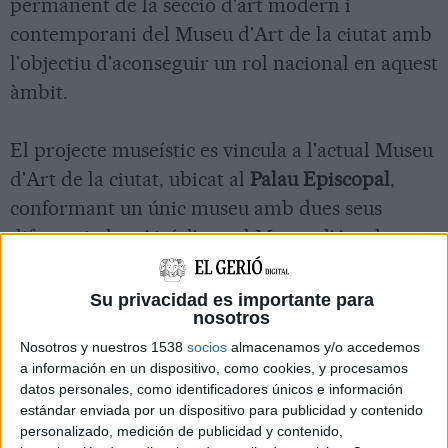
permanent de la secció d'art modern i
contemporani del Museu d'Art de la ciutat amb
l'objectiu d'aconseguir un rol nacional en aquest
àmbit.
El projecte museístic es vincula a l'actual Museu
d'Art de la ciutat, ubicat al
Palau Episcopal
,
conformant un únic museu amb dues seus
diferenciades. Així, l'actual Museu d'Art de
Girona, amb importants fons d'art del Bisbat i
de la Diputació de Girona, tindrà un abast
Su privacidad es importante para
nosotros
cronològic ampli que arriba fins a la
Nosotros y nuestros 1538
socios
almacenamos y/o accedemos
contemporaneïtat, però està limitat per l'espai
a información en un dispositivo, como cookies, y procesamos
físic de l'edifici i per la seva exposició
datos personales, como identificadores únicos e información
permanent, que finalitza a principis del segle
estándar enviada por un dispositivo para publicidad y contenido
personalizado, medición de publicidad y contenido,
XX.