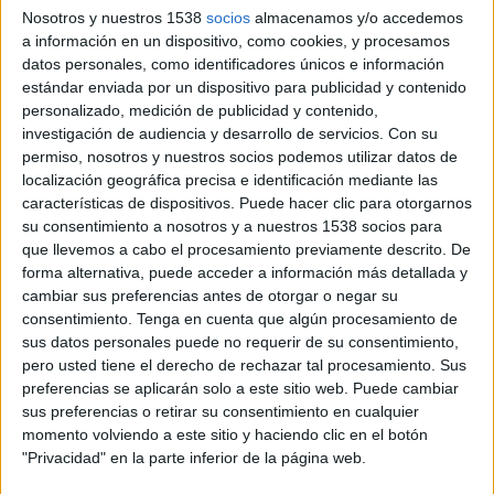
amateurs i una notable aportació a la formació
Nosotros y nuestros 1538
socios
almacenamos y/o accedemos
a información en un dispositivo, como cookies, y procesamos
teatral, especialment a l’escola
El Galliner
, de la
datos personales, como identificadores únicos e información
qual va ser directora durant vuit anys. Prats
estándar enviada por un dispositivo para publicidad y contenido
personalizado, medición de publicidad y contenido,
també ha treballat en producció artística i
investigación de audiencia y desarrollo de servicios.
Con su
continua vinculada a la docència i a petites
permiso, nosotros y nuestros socios podemos utilizar datos de
produccions teatrals.
localización geográfica precisa e identificación mediante las
características de dispositivos. Puede hacer clic para otorgarnos
L’espectacle
Woof
, de
Pere Hosta
, ha estat
su consentimiento a nosotros y a nuestros 1538 socios para
que llevemos a cabo el procesamiento previamente descrito. De
distingit amb el
Premi AGT – Cristina Cervià
al
forma alternativa, puede acceder a información más detallada y
millor espectacle de la temporada. L’obra s’ha
cambiar sus preferencias antes de otorgar o negar su
imposat a propostes finalistes com Frutal, de La
consentimiento.
Tenga en cuenta que algún procesamiento de
sus datos personales puede no requerir de su consentimiento,
Senyoreta, i ha destacat per l’originalitat i la
pero usted tiene el derecho de rechazar tal procesamiento. Sus
qualitat interpretativa. També s’hi van
preferencias se aplicarán solo a este sitio web. Puede cambiar
sus preferencias o retirar su consentimiento en cualquier
presentar muntatges com Calla, Judit, calla, A
momento volviendo a este sitio y haciendo clic en el botón
les meves estimades bibliotecàries i K’Mon
"Privacidad" en la parte inferior de la página web.
Tour.