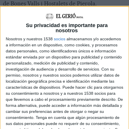
de Bones Valls i Hostalets de Pierola.
A les diferents entrades
s’ha intervingut 5
armes de foc
(1 llarga i 4 curtes), diverses armes
Su privacidad es importante para
nosotros
blanques (ganivets, katanes, matxets), altres
armes prohibides i armilles antitret. En relació
Nosotros y nuestros 1538
socios
almacenamos y/o accedemos
a información en un dispositivo, como cookies, y procesamos
a substàncies estupefaents, s’ha intervingut
datos personales, como identificadores únicos e información
principalment marihuana i anabolitzants. A
estándar enviada por un dispositivo para publicidad y contenido
personalizado, medición de publicidad y contenido,
dos domicilis s’han desmantellat
dos cultius
investigación de audiencia y desarrollo de servicios.
Con su
interiors d’unes 300 plantes de marihuana cada
permiso, nosotros y nuestros socios podemos utilizar datos de
una
. També s’han
intervingut uns 180.000 euros
localización geográfica precisa e identificación mediante las
características de dispositivos. Puede hacer clic para otorgarnos
en metàl·lic, rellotges i vehicles d’alta gamma
su consentimiento a nosotros y a nuestros 1538 socios para
de procedència presumptament il·lícita i
que llevemos a cabo el procesamiento previamente descrito. De
forma alternativa, puede acceder a información más detallada y
diversos dispositius electrònics.
cambiar sus preferencias antes de otorgar o negar su
consentimiento.
Tenga en cuenta que algún procesamiento de
L’operatiu compta amb la participació del GEI,
sus datos personales puede no requerir de su consentimiento,