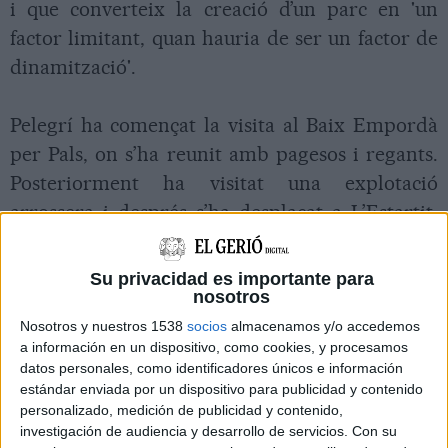
i que converteix la creació d’un parc en 'un
factor limitant, quan hauria de ser un factor de
dinamització'.
Pelegrí ha començat la visita al Baix Empordà
per Pals, on s’ha reunit amb pagesos i regants.
Posteriorment ha visitat una explotació
arrossera i després s’ha desplaçat a L’Estartit.
Allà s’ha reunit a l’Estació Nàutica amb
empresaris i representants de les empreses
Su privacidad es importante para
nosotros
d’immersió locals, que treballen a l’entorn de
les Illes Medes.
Nosotros y nuestros 1538
socios
almacenamos y/o accedemos
a información en un dispositivo, como cookies, y procesamos
datos personales, como identificadores únicos e información
Després d’aquestes trobades, el secretari
estándar enviada por un dispositivo para publicidad y contenido
personalizado, medición de publicidad y contenido,
general d’Unió ha volgut remarcar que 'la gent
investigación de audiencia y desarrollo de servicios.
Con su
no vol ajudes sinó que el nou parc no els