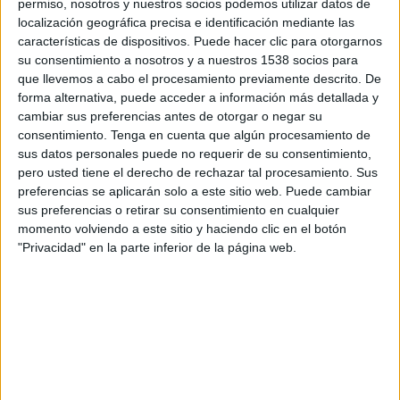
permiso, nosotros y nuestros socios podemos utilizar datos de
perjudiqui'. També ha afegit que no ha trobat
localización geográfica precisa e identificación mediante las
características de dispositivos. Puede hacer clic para otorgarnos
que 'la gent estigui en contra del parc, sinó de
su consentimiento a nosotros y a nuestros 1538 socios para
com s’està fent'. Per això, Pelegrí ha criticat que
que llevemos a cabo el procesamiento previamente descrito. De
'el Govern està forçant l’aprovació de lleis,
forma alternativa, puede acceder a información más detallada y
cambiar sus preferencias antes de otorgar o negar su
perquè prioritza la quantitat a la qualitat'. 'En
consentimiento.
Tenga en cuenta que algún procesamiento de
set anys, el primer parc que proposen és aquest
sus datos personales puede no requerir de su consentimiento,
pero usted tiene el derecho de rechazar tal procesamiento. Sus
i ho han fet a final de legislatura'. Per aquesta i
preferencias se aplicarán solo a este sitio web. Puede cambiar
altres actuacions que Pelegrí ha dit que són
sus preferencias o retirar su consentimiento en cualquier
molt semblants en altres punts del país, no ha
momento volviendo a este sitio y haciendo clic en el botón
"Privacidad" en la parte inferior de la página web.
dubtat a dir que el Govern Tripartit 'està
desnortat, ha perdut el nord'. En aquest sentit,
Pelegrí ha recordat que 'hi ha maneres i
maneres de fer les coses i el que esperem del
Govern de la Generalitat és una major
sensibilitat'. El secretari general d’Unió també