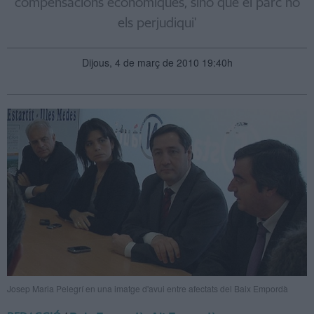
compensacions econòmiques, sinó que el parc no
els perjudiqui'
Dijous, 4 de març de 2010 19:40h
Josep Maria Pelegrí en una imatge d'avui entre afectats del Baix Empordà