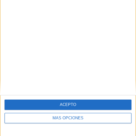
En llibertat el patró detingut per la
mort de l'home que anava amb moto
d’aigua a Empuriabrava
ACEPTO
MÁS OPCIONES