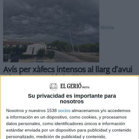
Notícia
Avís per xàfecs intensos al llarg d'avui
a la demarcació de Girona
La pluja serà protagonista fins dimecres a diversos punts de
Su privacidad es importante para
Catalunya amb registres previstos de fins a 20 litres per
nosotros
metre quadrat en mitja hora, segons l’avís emès pel Servei ...
Nosotros y nuestros 1538
socios
almacenamos y/o accedemos
a información en un dispositivo, como cookies, y procesamos
datos personales, como identificadores únicos e información
estándar enviada por un dispositivo para publicidad y contenido
personalizado, medición de publicidad y contenido,