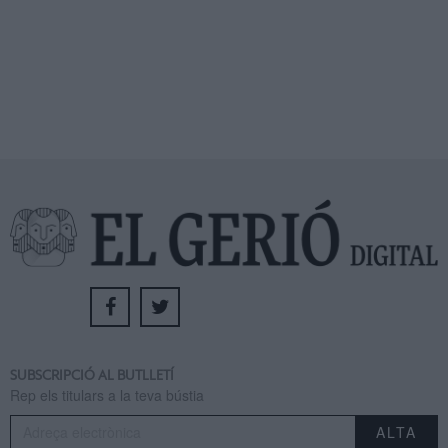
SUBSCRIPCIÓ AL BUTLLETÍ
Rep els titulars a la teva bústia