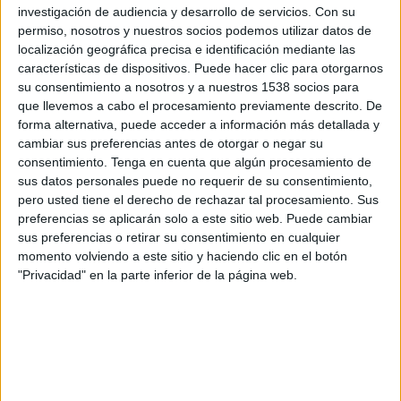
Notícia
investigación de audiencia y desarrollo de servicios.
Con su
permiso, nosotros y nuestros socios podemos utilizar datos de
localización geográfica precisa e identificación mediante las
características de dispositivos. Puede hacer clic para otorgarnos
su consentimiento a nosotros y a nuestros 1538 socios para
Avís per forts xàfecs al final del dijous i
que llevemos a cabo el procesamiento previamente descrito. De
forma alternativa, puede acceder a información más detallada y
durant la matinada i tarda del
cambiar sus preferencias antes de otorgar o negar su
divendres
consentimiento.
Tenga en cuenta que algún procesamiento de
sus datos personales puede no requerir de su consentimiento,
El Servei Meteorològic de Catalunya (SMC) ha emès un avís
pero usted tiene el derecho de rechazar tal procesamiento. Sus
per intensitat de la pluja que està previst arribi a la
preferencias se aplicarán solo a este sitio web. Puede cambiar
demarcació de Girona a finals de demà dijous ...
sus preferencias o retirar su consentimiento en cualquier
momento volviendo a este sitio y haciendo clic en el botón
"Privacidad" en la parte inferior de la página web.
Notícia