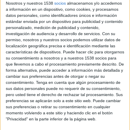
Nosotros y nuestros 1538
socios
almacenamos y/o accedemos
front a l'hivern
a información en un dispositivo, como cookies, y procesamos
Quatre camions llevaneu, una turbofresadora i maquinària
datos personales, como identificadores únicos e información
auxiliar per oferir resposta ràpida en casos d'emergència és la
estándar enviada por un dispositivo para publicidad y contenido
flota de què disposa l'empresa Arico Forest de les Preses
personalizado, medición de publicidad y contenido,
(Garrotxa), ...
investigación de audiencia y desarrollo de servicios.
Con su
permiso, nosotros y nuestros socios podemos utilizar datos de
localización geográfica precisa e identificación mediante las
características de dispositivos. Puede hacer clic para otorgarnos
su consentimiento a nosotros y a nuestros 1538 socios para
que llevemos a cabo el procesamiento previamente descrito. De
forma alternativa, puede acceder a información más detallada y
Notícia
cambiar sus preferencias antes de otorgar o negar su
consentimiento.
Tenga en cuenta que algún procesamiento de
sus datos personales puede no requerir de su consentimiento,
pero usted tiene el derecho de rechazar tal procesamiento. Sus
preferencias se aplicarán solo a este sitio web. Puede cambiar
sus preferencias o retirar su consentimiento en cualquier
Un excés de sal a l'aigua mata
momento volviendo a este sitio y haciendo clic en el botón
centenars de peixos a la riera del
"Privacidad" en la parte inferior de la página web.
Llémena