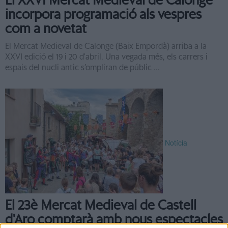
El XXVI Mercat Medieval de Calonge
incorpora programació als vespres
com a novetat
El Mercat Medieval de Calonge (Baix Empordà) arriba a la
XXVI edició el 19 i 20 d'abril. Una vegada més, els carrers i
espais del nucli antic s’ompliran de públic ...
Notícia
El 23è Mercat Medieval de Castell
d'Aro comptarà amb nous espectacles