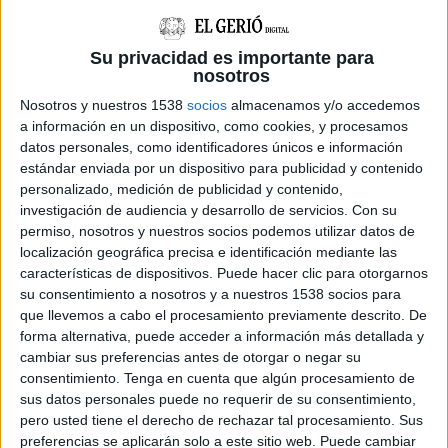
i restauradors
Castell d’Aro (Baix Empordà) celebra el cap de setmana que
Su privacidad es importante para
ve el 23è Mercat Medieval en el seu nucli històric, un espai
nosotros
declarat Bé Cultural d’Interès Nacional, en entrada lliure ...
Nosotros y nuestros 1538
socios
almacenamos y/o accedemos
a información en un dispositivo, como cookies, y procesamos
datos personales, como identificadores únicos e información
estándar enviada por un dispositivo para publicidad y contenido
personalizado, medición de publicidad y contenido,
investigación de audiencia y desarrollo de servicios.
Con su
permiso, nosotros y nuestros socios podemos utilizar datos de
Notícia
localización geográfica precisa e identificación mediante las
características de dispositivos. Puede hacer clic para otorgarnos
su consentimiento a nosotros y a nuestros 1538 socios para
que llevemos a cabo el procesamiento previamente descrito. De
forma alternativa, puede acceder a información más detallada y
cambiar sus preferencias antes de otorgar o negar su
consentimiento.
Tenga en cuenta que algún procesamiento de
El 25è Mercat Medieval de Calonge
sus datos personales puede no requerir de su consentimiento,
programa mig centenar d'activitats
pero usted tiene el derecho de rechazar tal procesamiento. Sus
preferencias se aplicarán solo a este sitio web. Puede cambiar
El Mercat Medieval de Calonge arriba a la XXV edició el