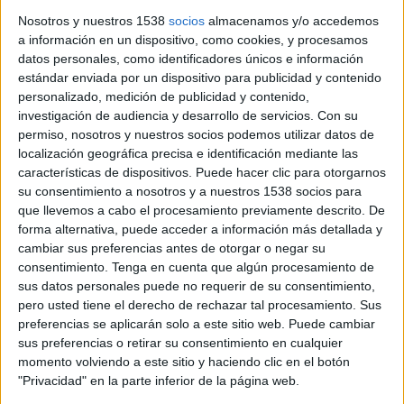
justificat els contractes a una sola agència de viatges sense
Nosotros y nuestros 1538
socios
almacenamos y/o accedemos
licitació prèvia com una solució que s'utilitzava ...
a información en un dispositivo, como cookies, y procesamos
datos personales, como identificadores únicos e información
estándar enviada por un dispositivo para publicidad y contenido
personalizado, medición de publicidad y contenido,
investigación de audiencia y desarrollo de servicios.
Con su
permiso, nosotros y nuestros socios podemos utilizar datos de
localización geográfica precisa e identificación mediante las
Notícia
características de dispositivos. Puede hacer clic para otorgarnos
su consentimiento a nosotros y a nuestros 1538 socios para
que llevemos a cabo el procesamiento previamente descrito. De
forma alternativa, puede acceder a información más detallada y
cambiar sus preferencias antes de otorgar o negar su
consentimiento.
Tenga en cuenta que algún procesamiento de
Guanyem Girona denuncia
sus datos personales puede no requerir de su consentimiento,
pero usted tiene el derecho de rechazar tal procesamiento. Sus
''problemes i manca de claredat'' en el
preferencias se aplicarán solo a este sitio web. Puede cambiar
desplegament dels contenidors
sus preferencias o retirar su consentimiento en cualquier
intel·ligents
momento volviendo a este sitio y haciendo clic en el botón
"Privacidad" en la parte inferior de la página web.
Guanyem Girona assegura haver recollit els dubtes i