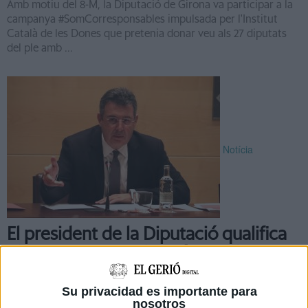
Amb motiu del 8-M, la Diputació de Girona va participar a la
campanya #SomCorresponsables impulsada per l'Institut
Català de les Dones que pretenia donar veu als 27 diputats
del ple amb ...
Notícia
El president de la Diputació qualifica
els contractes amb l'agència de
viatges de ''solució temporal''
Su privacidad es importante para
El president de la Diputació de Girona, Miquel Noguer, ha
nosotros