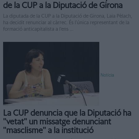
de la CUP a la Diputació de Girona
La diputada de la CUP a la Diputació de Girona, Laia Pèlach,
ha decidit renunciar al càrrec. És l'única representant de la
formació anticapitalista a l'ens ...
Notícia
La CUP denuncia que la Diputació ha
''vetat'' un missatge denunciant
''masclisme'' a la institució