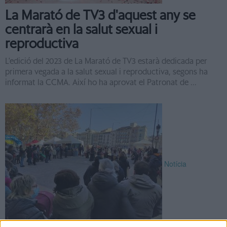
La Marató de TV3 d'aquest any se
centrarà en la salut sexual i
reproductiva
L'edició del 2023 de La Marató de TV3 estarà dedicada per
primera vegada a la salut sexual i reproductiva, segons ha
informat la CCMA. Així ho ha aprovat el Patronat de ...
Notícia