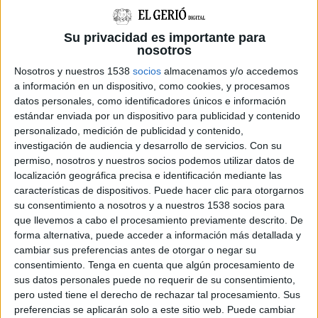
Les comarques gironines es tornen a
bolcar amb La Marató de TV3
Su privacidad es importante para
nosotros
Les comarques gironines s'han tornat a bolcar amb La Marató
de TV3 i Catalunya Ràdio. Arreu de la demarcació s'han
Nosotros y nuestros 1538
socios
almacenamos y/o accedemos
preparat centenars d'actes per recaptar diners per investigar
a información en un dispositivo, como cookies, y procesamos
...
datos personales, como identificadores únicos e información
estándar enviada por un dispositivo para publicidad y contenido
personalizado, medición de publicidad y contenido,
investigación de audiencia y desarrollo de servicios.
Con su
permiso, nosotros y nuestros socios podemos utilizar datos de
localización geográfica precisa e identificación mediante las
características de dispositivos. Puede hacer clic para otorgarnos
Notícia
su consentimiento a nosotros y a nuestros 1538 socios para
que llevemos a cabo el procesamiento previamente descrito. De
forma alternativa, puede acceder a información más detallada y
cambiar sus preferencias antes de otorgar o negar su
consentimiento.
Tenga en cuenta que algún procesamiento de
Oncolliga celebra dissabte la darrera
sus datos personales puede no requerir de su consentimiento,
Caminada en Silenci per La Marató de
pero usted tiene el derecho de rechazar tal procesamiento. Sus
TV3
preferencias se aplicarán solo a este sitio web. Puede cambiar