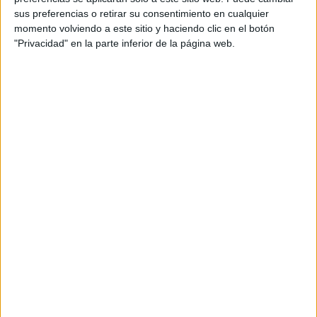
ha ...
sus preferencias o retirar su consentimiento en cualquier
momento volviendo a este sitio y haciendo clic en el botón
"Privacidad" en la parte inferior de la página web.
Notícia
Aprovat el decret que regula
l'extracció de corall vermell
El Govern ha aprovat aquest dimarts el decret que regula
l'extracció de corall vermell (Corallium rubrum) en les aigües
interiors del litoral català. Segons la norma, l'única zona del
litoral ...