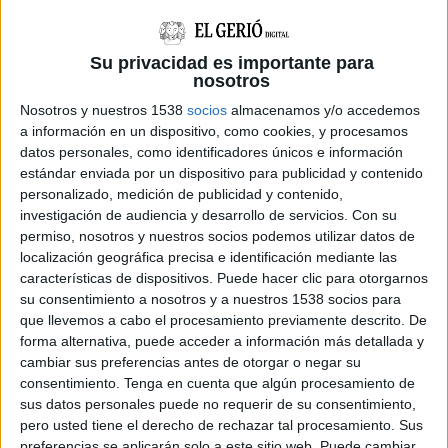
El conseller de Territori i Sostenibilitat, Santi Vila, ha signat la
resolució per a la suspensió de l’entrada de nous residus al
dipòsit controlat de Vacamorta, a Cruïlles (Baix Empordà),
Su privacidad es importante para
que explota ...
nosotros
Nosotros y nuestros 1538
socios
almacenamos y/o accedemos
a información en un dispositivo, como cookies, y procesamos
datos personales, como identificadores únicos e información
estándar enviada por un dispositivo para publicidad y contenido
personalizado, medición de publicidad y contenido,
Notícia
investigación de audiencia y desarrollo de servicios.
Con su
permiso, nosotros y nuestros socios podemos utilizar datos de
localización geográfica precisa e identificación mediante las
características de dispositivos. Puede hacer clic para otorgarnos
su consentimiento a nosotros y a nuestros 1538 socios para
que llevemos a cabo el procesamiento previamente descrito. De
La Generalitat regularà per decret els
forma alternativa, puede acceder a información más detallada y
centres de submarinisme
cambiar sus preferencias antes de otorgar o negar su
consentimiento.
Tenga en cuenta que algún procesamiento de
La Generalitat prepara un decret per regular els centres de
sus datos personales puede no requerir de su consentimiento,
submarinisme amb l'objectiu d'evitar l'intrusisme. La nova
pero usted tiene el derecho de rechazar tal procesamiento. Sus
normativa en substituirà una que data de l'any 2000 i, segons
preferencias se aplicarán solo a este sitio web. Puede cambiar