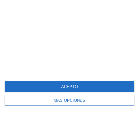
Salellas demana als gironins fer un "ús
responsable" de l'electricitat a mesura
que torni
L’alcalde de Girona, Lluc Salellas, demana a la ciutadania fer
un “ús responsable” de l’electricitat a mesura que el servei es
restableixi als diferents barris. A hores d’ara, ...
ACEPTO
Notícia
MÁS OPCIONES
Així viu Girona l'apagada: Policies als
carrers, botigues tancades i cues per