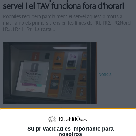
servei i el TAV funciona fora d'horari
Rodalies recupera parcialment el servei aquest dimarts al
matí, amb els primers trens en les línies de l’R1, l’R2, l’R2Nord,
l’R3, l’R4 i l’R11. La resta ...
Notícia
Girona recupera l'electricitat al 100%
a l'espera que els trens tornin a
funcionar
Su privacidad es importante para
nosotros