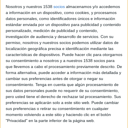
Girona torna “a la normalitat” després de l’apagada elèctrica i
Nosotros y nuestros 1538
socios
almacenamos y/o accedemos
tota la ciutat té llum. L’alcalde de la ciutat, Lluc Salellas, ha
a información en un dispositivo, como cookies, y procesamos
remarcat que els problemes ...
datos personales, como identificadores únicos e información
estándar enviada por un dispositivo para publicidad y contenido
personalizado, medición de publicidad y contenido,
investigación de audiencia y desarrollo de servicios.
Con su
permiso, nosotros y nuestros socios podemos utilizar datos de
localización geográfica precisa e identificación mediante las
características de dispositivos. Puede hacer clic para otorgarnos
Notícia
su consentimiento a nosotros y a nuestros 1538 socios para
que llevemos a cabo el procesamiento previamente descrito. De
forma alternativa, puede acceder a información más detallada y
cambiar sus preferencias antes de otorgar o negar su
consentimiento.
Tenga en cuenta que algún procesamiento de
sus datos personales puede no requerir de su consentimiento,
Dubtes, incertesa i resignació a
pero usted tiene el derecho de rechazar tal procesamiento. Sus
l'estació de trens de Girona l'endemà
preferencias se aplicarán solo a este sitio web. Puede cambiar
de l'apagada
sus preferencias o retirar su consentimiento en cualquier
momento volviendo a este sitio y haciendo clic en el botón
Dubtes, incertesa i resignació entre les desenes de passatgers
"Privacidad" en la parte inferior de la página web.
que aquest dimarts al matí s’han acostat a l’estació de Girona