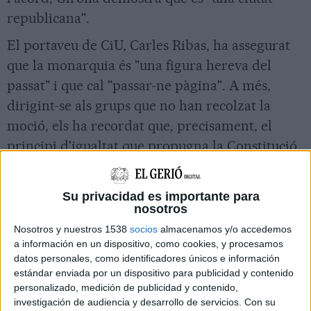
republicana".
El portaveu de CiU, Carles Ribas, ha assegurat
que la monarquia és "una figura hereva del
passat" i que cal "passar-ne pàgina". A més,
dirigint-se als grups que no han recolzat la
moció, els ha recordat que, precisament, el
principi d'igualtat que propugna la Constitució
"que vostès defensen", en realitat, "desapareix"
quan s'atorguen privilegis de sang perquè "una
Su privacidad es importante para
sola persona sigui rei".
nosotros
Nosotros y nuestros 1538
socios
almacenamos y/o accedemos
Per la seva banda, Cs i el PP han defensat el
a información en un dispositivo, como cookies, y procesamos
paper de la monarquia. La portaveu dels
datos personales, como identificadores únicos e información
estándar enviada por un dispositivo para publicidad y contenido
populars, Concepció Veray, ha dit que és "el mur
personalizado, medición de publicidad y contenido,
de contenció perquè els independentistes no se
investigación de audiencia y desarrollo de servicios.
Con su