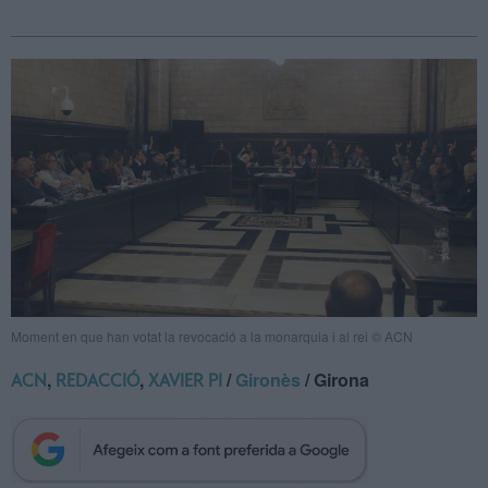
Moment en que han votat la revocació a la monarquia i al rei © ACN
,
,
/
Gironès
/ Girona
ACN
REDACCIÓ
XAVIER PI