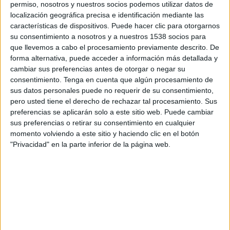
permiso, nosotros y nuestros socios podemos utilizar datos de
surtin amb la seva". I la de la formació taronja,
localización geográfica precisa e identificación mediante las
Míriam Pujola, ha llegit part del discurs
características de dispositivos. Puede hacer clic para otorgarnos
d'entronització de Joan Carles I i n'ha
su consentimiento a nosotros y a nuestros 1538 socios para
que llevemos a cabo el procesamiento previamente descrito. De
reivindicat els seus valors "de modernitat". El
forma alternativa, puede acceder a información más detallada y
PSC, per la seva banda, tot i recordar que des
cambiar sus preferencias antes de otorgar o negar su
consentimiento.
Tenga en cuenta que algún procesamiento de
d'un principi se senten "republicans i
sus datos personales puede no requerir de su consentimiento,
federalistes", han votat en contra la moció
pero usted tiene el derecho de rechazar tal procesamiento. Sus
perquè "no mira endavant ni presenta
preferencias se aplicarán solo a este sitio web. Puede cambiar
sus preferencias o retirar su consentimiento en cualquier
propostes de futur".
momento volviendo a este sitio y haciendo clic en el botón
"Privacidad" en la parte inferior de la página web.
Des d'ara i fins a principis de març. Aquest és el
termini que té l'empresa mixta Agissa per
aportar a l'Ajuntament de Girona una fotografia
al detall de l'estat en què es troben tant la xarxa
d'aigua com les instal·lacions d'abastament.
Aquest inventari, com ha subratllat l'alcaldessa,