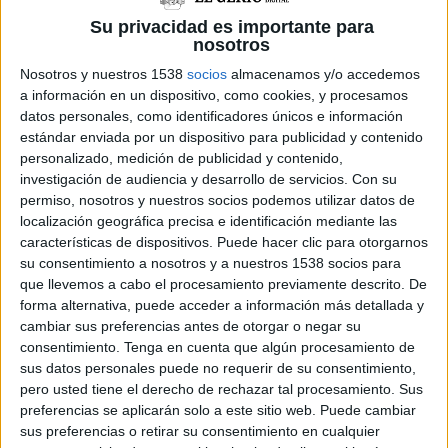
enfrontar-se a una autoritat que demana al
Su privacidad es importante para
ciutadà que compleixi les normes del parc.
nosotros
Aquestes sancions preveuen multes de fins a
Nosotros y nuestros 1538
socios
almacenamos y/o accedemos
a información en un dispositivo, como cookies, y procesamos
1.000 euros
datos personales, como identificadores únicos e información
estándar enviada por un dispositivo para publicidad y contenido
Com a sancions greus, el text recull fer
personalizado, medición de publicidad y contenido,
investigación de audiencia y desarrollo de servicios.
Con su
activitats dins el parc sense autorització i que
permiso, nosotros y nuestros socios podemos utilizar datos de
causin problemes a les persones que usen la
localización geográfica precisa e identificación mediante las
características de dispositivos. Puede hacer clic para otorgarnos
Devesa i d'altres activitats permeses al parc. No
su consentimiento a nosotros y a nuestros 1538 socios para
netejar el parc després de fer-ne un ús
que llevemos a cabo el procesamiento previamente descrito. De
autoritzat també està considerada falta greu i el
forma alternativa, puede acceder a información más detallada y
cambiar sus preferencias antes de otorgar o negar su
desacatament a l'autoritat també ho és.
consentimiento.
Tenga en cuenta que algún procesamiento de
Contaminar el sòl de la Devesa, causar danys no
sus datos personales puede no requerir de su consentimiento,
greus a l'arbrat i el mobiliari urbà són també
pero usted tiene el derecho de rechazar tal procesamiento. Sus
preferencias se aplicarán solo a este sitio web. Puede cambiar
considerades faltes greus. Aquestes infraccions
sus preferencias o retirar su consentimiento en cualquier