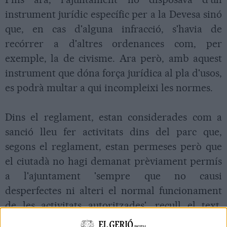
instrument jurídic específic per a la Devesa sinó
que, en cas d'alguna infracció, s'havia de
recórrer a d'altres ordenances com, per
exemple, la de civisme. Ara però, amb aquest
instrument que dóna força jurídica al pla d'usos,
es podrà multar a qui incompleixi les normes.
Dins el reglament, estan considerades com a
sanció lleu fer activitats dins del parc que,
segons el reglament, estan permeses però que
el ciutadà no hagi demanat prèviament permís
a l'ajuntament 'sempre que no causi
desperfectes ni alteri el normal funcionament
de les activitats autoritzades', recull el text.
També està considerada infracció lleu