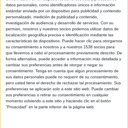
l'Ajuntament de Figueres ja va instal·lar els
datos personales, como identificadores únicos e información
rètols informant de la prohibició el passat
estándar enviada por un dispositivo para publicidad y contenido
personalizado, medición de publicidad y contenido,
juliol. "El que passa és que faltava la
investigación de audiencia y desarrollo de servicios.
Con su
senyalització de Foment, a les vies estatals", ha
permiso, nosotros y nuestros socios podemos utilizar datos de
explicat Martínez. Aquestes vies estatals són,
localización geográfica precisa e identificación mediante las
características de dispositivos. Puede hacer clic para otorgarnos
precisament, les entrades principals a la
su consentimiento a nosotros y a nuestros 1538 socios para
població. Per això, han començat la campanya
que llevemos a cabo el procesamiento previamente descrito. De
informativa un cop completada la instal·lació
forma alternativa, puede acceder a información más detallada y
cambiar sus preferencias antes de otorgar o negar su
de senyalització.
consentimiento.
Tenga en cuenta que algún procesamiento de
sus datos personales puede no requerir de su consentimiento,
pero usted tiene el derecho de rechazar tal procesamiento. Sus
La prohibició de circulació de camions de gran
preferencias se aplicarán solo a este sitio web. Puede cambiar
tonatge a Figueres permetrà, segons Martínez,
sus preferencias o retirar su consentimiento en cualquier
pacificar el trànsit al centre de la vila i guanyar
momento volviendo a este sitio y haciendo clic en el botón
"Privacidad" en la parte inferior de la página web.
en qualitat de vida. Les restriccions a la capital
de l'Alt Empordà se sumen a les limitacions de
pas de camions al llarg de tota la carretera N-II