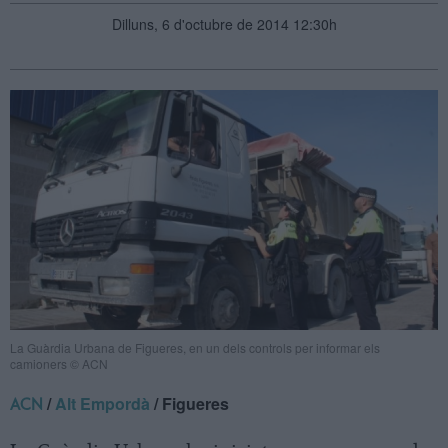
Dilluns, 6 d'octubre de 2014 12:30h
La Guàrdia Urbana de Figueres, en un dels controls per informar els
camioners © ACN
/
Alt Empordà
/ Figueres
ACN