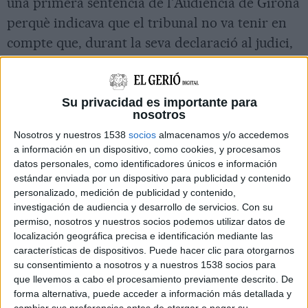
una primera sentència de l'Audiència de Girona
perquè indicava que el tribunal no va tenir en
compte que, durant la seva declaració al judici,
l'acusat va admetre que sabia que la menor
tenia "15 o 16 anys".
Su privacidad es importante para
La secció quarta de l'Audiència de Girona va
nosotros
refer la sentència contra el massatgista de la
Nosotros y nuestros 1538
socios
almacenamos y/o accedemos
Bisbal d'Empordà elevant la pena a 6 anys de
a información en un dispositivo, como cookies, y procesamos
datos personales, como identificadores únicos e información
presó. El TSJC va obligar el tribunal a
estándar enviada por un dispositivo para publicidad y contenido
reescriure la primera resolució (que li imposava
personalizado, medición de publicidad y contenido,
2 anys i mig de presó) després d'estimar un
investigación de audiencia y desarrollo de servicios.
Con su
permiso, nosotros y nuestros socios podemos utilizar datos de
recurs de l'acusació particular, exercida per
localización geográfica precisa e identificación mediante las
l'advocat Carles Monguilod, i concloure que
características de dispositivos. Puede hacer clic para otorgarnos
su consentimiento a nosotros y a nuestros 1538 socios para
l'Audiència va cometre "un error patent"
que llevemos a cabo el procesamiento previamente descrito. De
perquè durant el judici l'acusat va admetre que
forma alternativa, puede acceder a información más detallada y
cambiar sus preferencias antes de otorgar o negar su