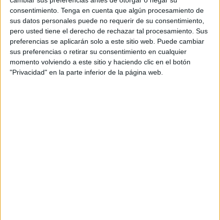
sabia que la víctima tenia entre 15 i 16 anys.
consentimiento.
Tenga en cuenta que algún procesamiento de
sus datos personales puede no requerir de su consentimiento,
A més de la pena de presó, l'Audiència també
pero usted tiene el derecho de rechazar tal procesamiento. Sus
prohibia al massatgista acostar-se a menys de
preferencias se aplicarán solo a este sitio web. Puede cambiar
400 metres de la víctima i comunicar-s'hi
sus preferencias o retirar su consentimiento en cualquier
momento volviendo a este sitio y haciendo clic en el botón
durant 4 anys i mig, va fixar 1 any de llibertat
"Privacidad" en la parte inferior de la página web.
vigilada i l'obligava a indemnitzar-la amb 9.500
euros.
La defensa va recórrer aquesta segona
sentència de l'Audiència al TSJC i al·legava que
no havia quedat provat que sabés que la menor
tenia menys de 16 anys -que és el límit d'edat
que agreuja la pena- i que no havia emprat la
violència per perpetrar l'agressió sexual. La
fiscalia i l'acusació particular es van oposar al
recurs i van sol·licitar que es confirmés la