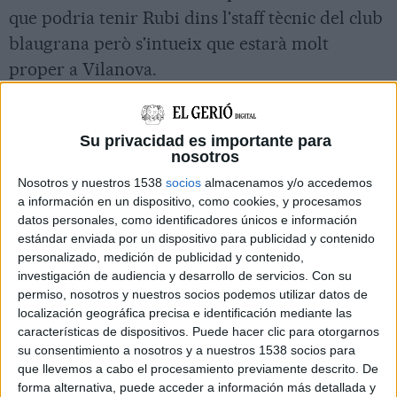
que podria tenir Rubi dins l'staff tècnic del club
blaugrana però s'intueix que estarà molt
proper a Vilanova.
Imprimir
Envia
PDF
a
Su privacidad es importante para
un
nosotros
amic
Nosotros y nuestros 1538
socios
almacenamos y/o accedemos
NOTÍCIES RELACIONADES
a información en un dispositivo, como cookies, y procesamos
datos personales, como identificadores únicos e información
Rubi podria deixar el Girona i anar al Barça
estándar enviada por un dispositivo para publicidad y contenido
personalizado, medición de publicidad y contenido,
investigación de audiencia y desarrollo de servicios.
Con su
permiso, nosotros y nuestros socios podemos utilizar datos de
localización geográfica precisa e identificación mediante las
características de dispositivos. Puede hacer clic para otorgarnos
su consentimiento a nosotros y a nuestros 1538 socios para
que llevemos a cabo el procesamiento previamente descrito. De
forma alternativa, puede acceder a información más detallada y