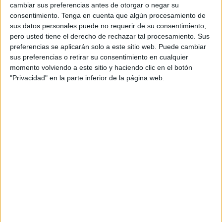
cambiar sus preferencias antes de otorgar o negar su
consentimiento.
Tenga en cuenta que algún procesamiento de
sus datos personales puede no requerir de su consentimiento,
pero usted tiene el derecho de rechazar tal procesamiento. Sus
preferencias se aplicarán solo a este sitio web. Puede cambiar
sus preferencias o retirar su consentimiento en cualquier
momento volviendo a este sitio y haciendo clic en el botón
"Privacidad" en la parte inferior de la página web.
NOTÍCIES MÉS LLEGIDES
Els radars de Girona posen més de
41.000 multes durant el primer any de
funcionament
Una avaria elèctrica deixa sense llum
diversos punts de Figueres
Marc Parrot i el Quartet Brossa
fusionen pop i música de cambra a
Porta Ferrada