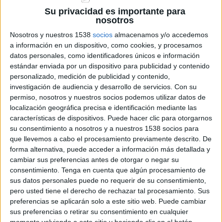
que una empresa amb qui l'usuari ha tingut una
Su privacidad es importante para
relació contractual faci trucades per oferir
nosotros
productes similars als contractats.
Nosotros y nuestros 1538
socios
almacenamos y/o accedemos
a información en un dispositivo, como cookies, y procesamos
Les empreses han tingut un any per adaptar-se
datos personales, como identificadores únicos e información
a la norma, que també inclou el dret a no rebre
estándar enviada por un dispositivo para publicidad y contenido
trucades automàtiques sense intervenció
personalizado, medición de publicidad y contenido,
investigación de audiencia y desarrollo de servicios.
Con su
humana sense haver prestat el consentiment
permiso, nosotros y nuestros socios podemos utilizar datos de
previ.
localización geográfica precisa e identificación mediante las
características de dispositivos. Puede hacer clic para otorgarnos
La normativa que busca posar fi a la pràctica
su consentimiento a nosotros y a nuestros 1538 socios para
que llevemos a cabo el procesamiento previamente descrito. De
generalitzada de fer trucades comercials a
forma alternativa, puede acceder a información más detallada y
números generats de forma aleatòria sense el
cambiar sus preferencias antes de otorgar o negar su
consentimiento.
Tenga en cuenta que algún procesamiento de
consentiment previ de l'usuari s'aplicarà a totes
sus datos personales puede no requerir de su consentimiento,
les empreses i no només als 'call centers'.
pero usted tiene el derecho de rechazar tal procesamiento. Sus
preferencias se aplicarán solo a este sitio web. Puede cambiar
L'ens encarregat de sancionar les empreses que
sus preferencias o retirar su consentimiento en cualquier
truquin amb finalitat comercial sense el