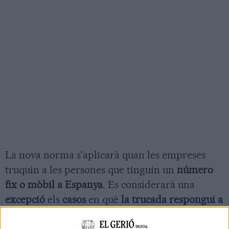
La nova norma s'aplicarà quan les empreses
truquin a les persones que tinguin un
número
fix o mòbil a Espanya
. Es considerarà una
excepció
els
casos
en què
la trucada respongui a
"interessos legítims
". També es considerarà lícit