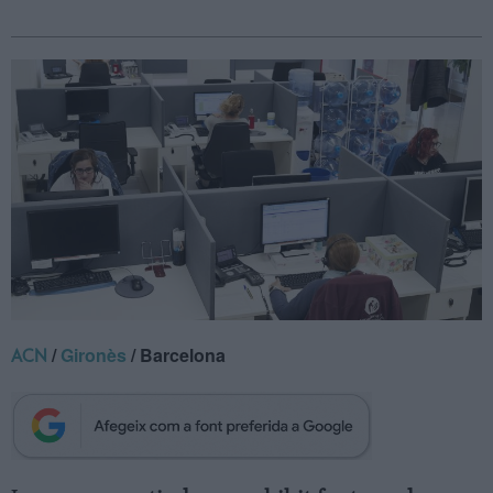
/
Gironès
/ Barcelona
ACN