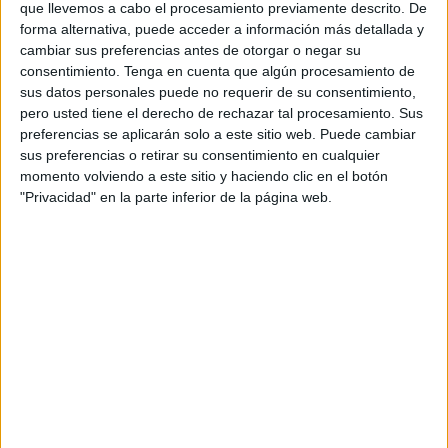
que llevemos a cabo el procesamiento previamente descrito. De
públics. Enguany s'hi preveu organitzar sis
forma alternativa, puede acceder a información más detallada y
concerts on la música més popular i propera
cambiar sus preferencias antes de otorgar o negar su
consentimiento.
Tenga en cuenta que algún procesamiento de
serà la gran protagonista, amb diversitat de
sus datos personales puede no requerir de su consentimiento,
ritmes i estils, i on tindran cabuda el pop català,
pero usted tiene el derecho de rechazar tal procesamiento. Sus
les sardanes, la cançó d’autor i el jazz, en un
preferencias se aplicarán solo a este sitio web. Puede cambiar
sus preferencias o retirar su consentimiento en cualquier
format proper, i actuacions en un espai
momento volviendo a este sitio y haciendo clic en el botón
emblemàtic, com és el castell de Calonge.
"Privacidad" en la parte inferior de la página web.
Imprimir
Envia
PDF
a
un
amic
ETIQUETES
Amics de les Arts
Calonge
Elena Gadel
FEstiu
Manu Guix
Marc Timón