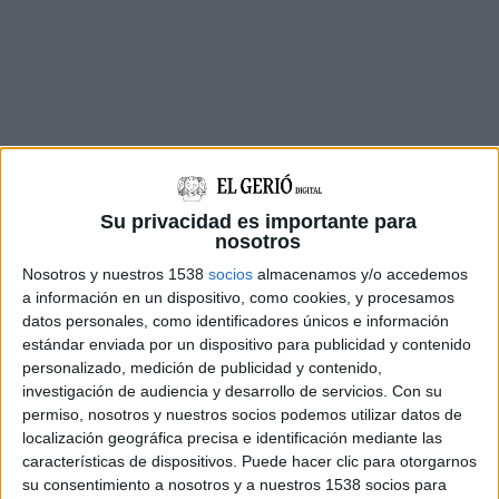
La tercera edició del festival proposa sis
Su privacidad es importante para
nosotros
concerts als jardins del castell de Calonge i
Nosotros y nuestros 1538
socios
almacenamos y/o accedemos
també comptarà amb
Manu Guix & Veterans,
a información en un dispositivo, como cookies, y procesamos
Gili-Romaní Hot Jazz Cats, Gio Symfonia
i les
datos personales, como identificadores únicos e información
cobles
Sant Jordi i La Principal del Llobregat
.
estándar enviada por un dispositivo para publicidad y contenido
personalizado, medición de publicidad y contenido,
Les entrades s'han posat a la venda aquest
investigación de audiencia y desarrollo de servicios.
Con su
dimarts al web del festival.
permiso, nosotros y nuestros socios podemos utilizar datos de
localización geográfica precisa e identificación mediante las
El certamen es manté fidel a una línia de
características de dispositivos. Puede hacer clic para otorgarnos
programació musical que vol arribar a tots els
su consentimiento a nosotros y a nuestros 1538 socios para