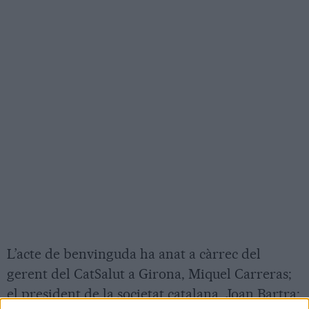
L’acte de benvinguda ha anat a càrrec del
gerent del CatSalut a Girona, Miquel Carreras;
el president de la societat catalana, Joan Bartra;