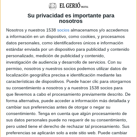
el director mèdic l’Hospital Santa Caterina,
Esteban Gaitán; i la coordinadora del servei
Su privacidad es importante para
territorial, Laia Prat.
nosotros
Nosotros y nuestros 1538
socios
almacenamos y/o accedemos
Durant la presentació, la taula ha posat de
a información en un dispositivo, como cookies, y procesamos
relleu la consolidació del projecte assistencial
datos personales, como identificadores únicos e información
en l’atenció a l’al·lèrgia a la Regió Sanitària de
estándar enviada por un dispositivo para publicidad y contenido
personalizado, medición de publicidad y contenido,
Girona. El servei d’al·lergologia territorial és un
investigación de audiencia y desarrollo de servicios.
Con su
dels serveis integrats en l’estructura assistencial
permiso, nosotros y nuestros socios podemos utilizar datos de
localización geográfica precisa e identificación mediante las
compartida dels hospitals Trueta i Santa
características de dispositivos. Puede hacer clic para otorgarnos
Caterina i dona cobertura a la patologia
su consentimiento a nosotros y a nuestros 1538 socios para
al·lèrgica de tota regió sanitària (761.591
que llevemos a cabo el procesamiento previamente descrito. De
forma alternativa, puede acceder a información más detallada y
habitants, exceptuant l’Alt Maresme).
cambiar sus preferencias antes de otorgar o negar su
consentimiento.
Tenga en cuenta que algún procesamiento de
Amb la unificació aquest estiu passat de
sus datos personales puede no requerir de su consentimiento,
l’activitat de proves d’al·lèrgia de risc a Hospital
pero usted tiene el derecho de rechazar tal procesamiento. Sus
preferencias se aplicarán solo a este sitio web. Puede cambiar
de Dia de l’hospital de Salt, el servei va