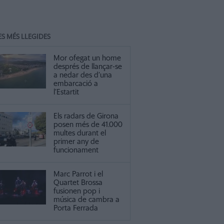
ES MÉS LLEGIDES
Mor ofegat un home
després de llançar-se
a nedar des d’una
embarcació a
l’Estartit
Els radars de Girona
posen més de 41.000
multes durant el
primer any de
funcionament
Marc Parrot i el
Quartet Brossa
fusionen pop i
música de cambra a
Porta Ferrada