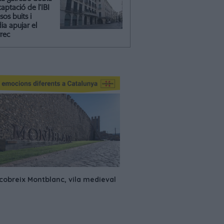
captació de l’IBI
isos buits i
ia apujar el
rrec