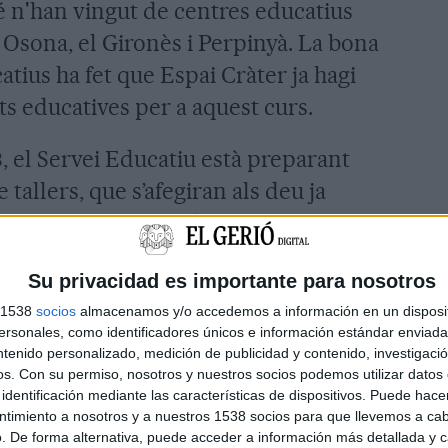
 n'han vingut de centres educatius
, Osona, el Gironès i Perpinyà. La bona
atius ha fet que Espai Cràter ja hagi
ats educatives per a aquest curs.
, el Servei Educatiu està preparant
tallers, que s’afegiran als deu ja
ereix un programa d’activitats
periència i l’experimentació,
Su privacidad es importante para nosotros
 nivells educatius i que tracten sobre
s 1538
socios
almacenamos y/o accedemos a información en un disposit
 sobre altres temàtiques com
sonales, como identificadores únicos e información estándar enviada 
ntenido personalizado, medición de publicidad y contenido, investigaci
os.
Con su permiso, nosotros y nuestros socios podemos utilizar datos 
identificación mediante las características de dispositivos. Puede hacer
 d'usuaris de l'espai, als més de
ntimiento a nosotros y a nuestros 1538 socios para que llevemos a ca
ció, cal afegir-hi les 2.013 persones
. De forma alternativa, puede acceder a información más detallada y 