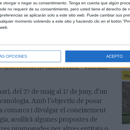
e otorgar o negar su consentimiento.
Tenga en cuenta que algún proc
a de les 40 activitats programades
de no requerir de su consentimiento, pero usted tiene el derecho de r
Magma, com xerrades, debats,
referencias se aplicarán solo a este sitio web. Puede cambiar sus pref
alquier momento volviendo a este sitio y haciendo clic en el botón "Pri
tit format.
 web.
n previst una vintena més de propostes
ció del festival Cornamusam, el
rdins històrics. El passat en el
ÁS OPCIONES
ACEPTO
 anteriorment dins el cicle "Volcans
ri, del 27 de maig al 17 de juny, d'un
ulcanologia. Amb l'objectiu de posar
la comarca i divulgar el coneixement
gia, acollirà algunes propostes de
tres promogudes per altres entitats o