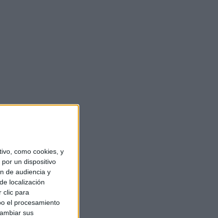
ivo, como cookies, y
por un dispositivo
ón de audiencia y
de localización
 clic para
bo el procesamiento
cambiar sus