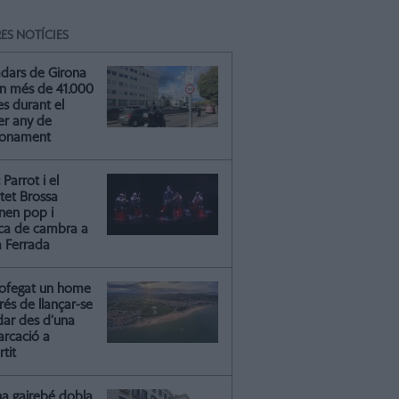
ES NOTÍCIES
adars de Girona
n més de 41.000
s durant el
er any de
ionament
Parrot i el
tet Brossa
onen pop i
ca de cambra a
a Ferrada
ofegat un home
és de llançar-se
dar des d’una
rcació a
rtit
na gairebé dobla