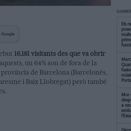
DARRER
Els r
pose
multe
prim
func
rebut
16.181 visitants des que va obrir
Marc 
'aquests, un 64% son de fora de la
Quar
fusi
 província de Barcelona (Barcelonès,
músi
aresme i Baix Llobregat) però també
Port
es.
Mor 
despr
a ne
emba
l’Esta
Giro