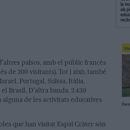
la re
als p
estud
recà
'altres països, amb el públic francès
s de 200 visitants). Tot i això, també
rael, Portugal, Suïssa, Itàlia,
el Brasil. D'altra banda, 2.439
 alguna de les activitats educatives
coles que han visitat Espai Cràter són