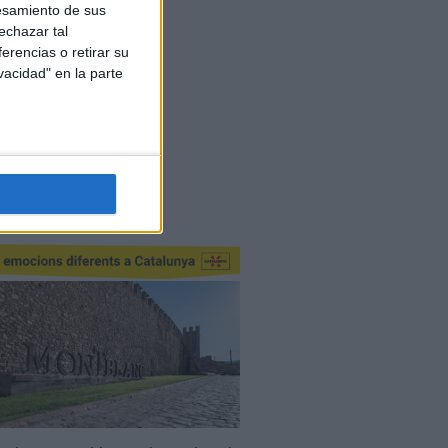
esamiento de sus
echazar tal
erencias o retirar su
vacidad" en la parte