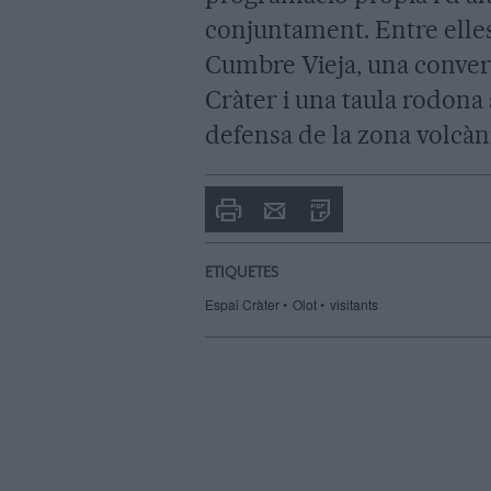
conjuntament. Entre elle
Cumbre Vieja, una convers
Cràter i una taula rodona 
defensa de la zona volcàn
Imprimir
Envia
PDF
a
un
amic
ETIQUETES
Espai Cràter
Olot
visitants