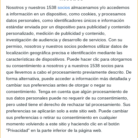
Campionat d’Espanya de Rem, que se celebrarà
Nosotros y nuestros 1538
socios
almacenamos y/o accedemos
del 8 al 10 de juliol. Com a novetat, Banyoles
a información en un dispositivo, como cookies, y procesamos
datos personales, como identificadores únicos e información
acollirà el cap de setmana del 29 d’abril a l’1 de
estándar enviada por un dispositivo para publicidad y contenido
maig, el Campionat de Seleccions
personalizado, medición de publicidad y contenido,
Autonòmiques de futbol sub-14 i sub-16.
investigación de audiencia y desarrollo de servicios.
Con su
permiso, nosotros y nuestros socios podemos utilizar datos de
Seran les principals competicions d’un
localización geográfica precisa e identificación mediante las
características de dispositivos. Puede hacer clic para otorgarnos
calendari que es va iniciar amb la Copa
su consentimiento a nosotros y a nuestros 1538 socios para
Catalana Internacional BTT Biking Point, al
que llevemos a cabo el procesamiento previamente descrito. De
febrer, i el Campionat de Catalunya d’Hivern de
forma alternativa, puede acceder a información más detallada y
cambiar sus preferencias antes de otorgar o negar su
Piragüisme, del març passat. Aquestes proves
consentimiento.
Tenga en cuenta que algún procesamiento de
oficials comparteixen calendari amb altres de
sus datos personales puede no requerir de su consentimiento,
caràcter més popular com la Travessia de
pero usted tiene el derecho de rechazar tal procesamiento. Sus
preferencias se aplicarán solo a este sitio web. Puede cambiar
l’Estany, que es farà el 18 de setembre; o la
sus preferencias o retirar su consentimiento en cualquier
Marxa Popular Ciutat de Banyoles, prevista pel
momento volviendo a este sitio y haciendo clic en el botón
"Privacidad" en la parte inferior de la página web.
27 de novembre.