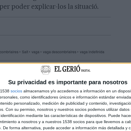
t per poder explicar-los la situació.
combriaires
Salt
vaga
vaga descombriaires
vaga indefinida
 ''moure fitxa'' amb la vaga d'escombriaires
Su privacidad es importante para nosotros
r-se els serveis mínims en la vaga d'escombriaires
en a retirar els residus acumulats al centre del municipi
s 1538
socios
almacenamos y/o accedemos a información en un disposit
sonales, como identificadores únicos e información estándar enviada 
escombriaires a Salt acaba sense acord
ntenido personalizado, medición de publicidad y contenido, investigaci
per acabar amb la vaga d'escombriaires de Salt
os.
Con su permiso, nosotros y nuestros socios podemos utilizar datos 
identificación mediante las características de dispositivos. Puede hacer
ntimiento a nosotros y a nuestros 1538 socios para que llevemos a ca
. De forma alternativa, puede acceder a información más detallada y 