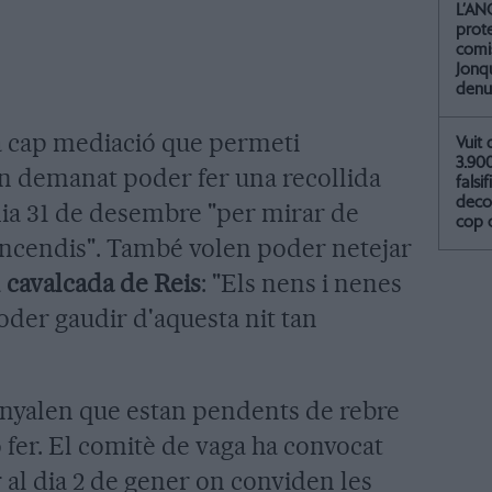
L’AN
prot
comis
Jonq
denu
a cap mediació que permeti
Vuit 
3.90
an demanat poder fer una recollida
falsif
deco
dia 31 de desembre "per mirar de
cop 
incendis". També volen poder netejar
a
cavalcada de Reis
: "Els nens i nenes
poder gaudir d'aquesta nit tan
nyalen que estan pendents de rebre
 fer. El comitè de vaga ha convocat
al dia 2 de gener on conviden les