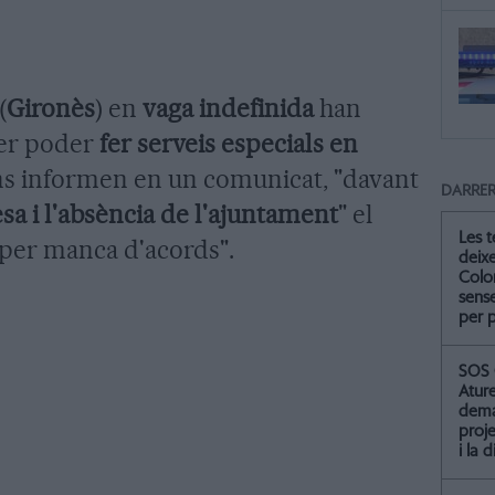
(
Gironès
) en
vaga indefinida
han
per poder
fer serveis especials en
ns informen en un comunicat, "davant
DARRER
a i l'absència de l'ajuntament
" el
Les 
t per manca d'acords".
deix
Colo
sense
per 
SOS 
Atur
dema
proje
i la 