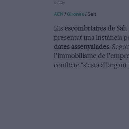
© ACN
/
Gironès
/ Salt
ACN
Els
escombriaires de Salt
presentat una instància 
dates assenyalades
. Sego
l'
immobilisme de l'empres
conflicte "s'està allargan