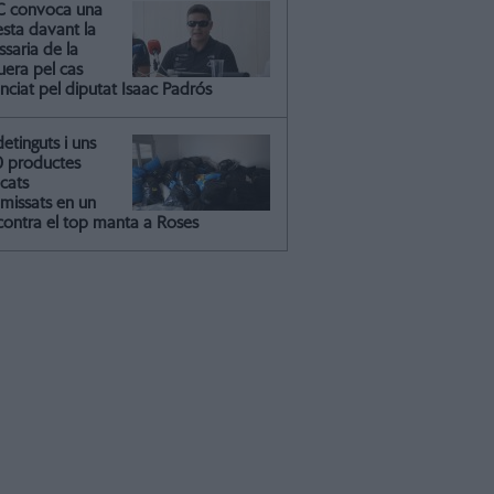
C convoca una
esta davant la
saria de la
uera pel cas
nciat pel diputat Isaac Padrós
detinguts i uns
0 productes
icats
missats en un
contra el top manta a Roses