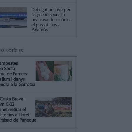
Detingut un jove per
l'agressió sexual a
una casa de colònies
el passat juny a
Palamós
ES NOTÍCIES
tempestes
en Santa
ma de Farners
 llum i danys
pedra a la Garrotxa
Costa Brava i
em C-32
nen retirar el
cte fins a Lloret
dimissió de Paneque