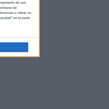
esamiento de sus
echazar tal
erencias o retirar su
vacidad" en la parte