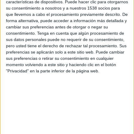
de seguretat que s'han trobat tant a l'entrada al
características de dispositivos. Puede hacer clic para otorgarnos
su consentimiento a nosotros y a nuestros 1538 socios para
recinte com a les meses.
que llevemos a cabo el procesamiento previamente descrito. De
Per poder votar cal portar mascareta i rentar-se
forma alternativa, puede acceder a información más detallada y
cambiar sus preferencias antes de otorgar o negar su
les mans a l'entrada i deixar el DNI en una
consentimiento.
Tenga en cuenta que algún procesamiento de
safata per evitar el contacte amb els membres
sus datos personales puede no requerir de su consentimiento,
pero usted tiene el derecho de rechazar tal procesamiento. Sus
de les meses.
preferencias se aplicarán solo a este sitio web. Puede cambiar
sus preferencias o retirar su consentimiento en cualquier
Imprimir
Envia
PDF
momento volviendo a este sitio y haciendo clic en el botón
a
"Privacidad" en la parte inferior de la página web.
un
amic
ETIQUETES
eleccions
FC Barcelona