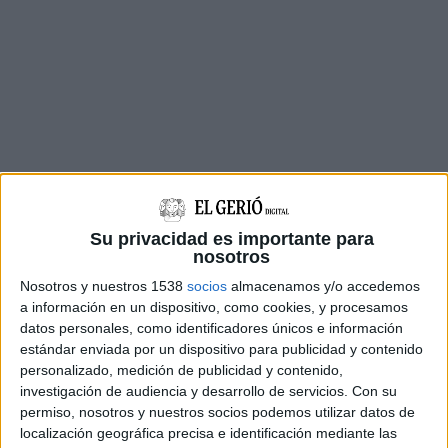
Su privacidad es importante para
nosotros
Nosotros y nuestros 1538
socios
almacenamos y/o accedemos
a información en un dispositivo, como cookies, y procesamos
datos personales, como identificadores únicos e información
Alguns dels socis reconeixien que s'havien saltat
estándar enviada por un dispositivo para publicidad y contenido
el
confinament comarcal
per poder exercir el
personalizado, medición de publicidad y contenido,
seu dret. En general, però, els participants
investigación de audiencia y desarrollo de servicios.
Con su
permiso, nosotros y nuestros socios podemos utilizar datos de
d'aquestes eleccions han destacat les mesures
localización geográfica precisa e identificación mediante las