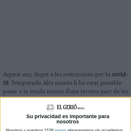
Aquest any, degut a les restriccions per la
covid-
19
, Temporada Alta només li ha estat possible
posar a la venda menys d’una tercera part de les
localitats de l’any passat, el que significa una
retallada de 37.484 localitats respecte la passada
edició. Això és degut, entre altres motius, a la
Su privacidad es importante para
nosotros
reducció dels aforaments
a la meitat, a la
Nosotros y nuestros 1538
socios
almacenamos y/o accedemos