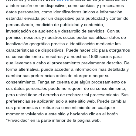
programació de menys espectacles i funcions
, a
a información en un dispositivo, como cookies, y procesamos
que no s’han programat
concerts de grans
datos personales, como identificadores únicos e información
estándar enviada por un dispositivo para publicidad y contenido
aforaments
, i a que els temps de desinfecció
personalizado, medición de publicidad y contenido,
dels espais entre funció i funció dona menys
investigación de audiencia y desarrollo de servicios.
Con su
marge per poder programar noves funcions.
permiso, nosotros y nuestros socios podemos utilizar datos de
localización geográfica precisa e identificación mediante las
La venda d’avui s’ha portat a terme sense
características de dispositivos. Puede hacer clic para otorgarnos
su consentimiento a nosotros y a nuestros 1538 socios para
incidències importants si bé a primera hora del
que llevemos a cabo el procesamiento previamente descrito. De
matí hi ha hagut un pic de demanda una mica
forma alternativa, puede acceder a información más detallada y
superior a l’any passat. Per exemple, durant les
cambiar sus preferencias antes de otorgar o negar su
consentimiento.
Tenga en cuenta que algún procesamiento de
dues primeres hores del matí, s’han venut 400
sus datos personales puede no requerir de su consentimiento,
entrades més respecte l’any passat. Quan ha
pero usted tiene el derecho de rechazar tal procesamiento. Sus
preferencias se aplicarán solo a este sitio web. Puede cambiar
avançat la jornada, la venda s’ha estabilitzat.
sus preferencias o retirar su consentimiento en cualquier
momento volviendo a este sitio y haciendo clic en el botón
Des de les 9 del matí, al
Teatre Municipal de
"Privacidad" en la parte inferior de la página web.
Girona
, hi ha hagut instal·lat un sistema de
venda simultània i amb gestió de torn (6 punts