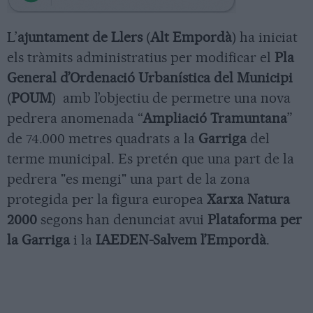
L’
ajuntament de Llers
(
Alt Empordà
) ha iniciat
els tràmits administratius per modificar el
Pla
General d’Ordenació Urbanística del Municipi
(
POUM
) amb l’objectiu de permetre una nova
pedrera anomenada “
Ampliació Tramuntana
”
de 74.000 metres quadrats a la
Garriga
del
terme municipal. Es pretén que una part de la
pedrera "es mengi" una part de la zona
protegida per la figura europea
Xarxa Natura
2000
segons han denunciat avui
Plataforma per
la Garriga
i la
IAEDEN-Salvem l’Empordà
.