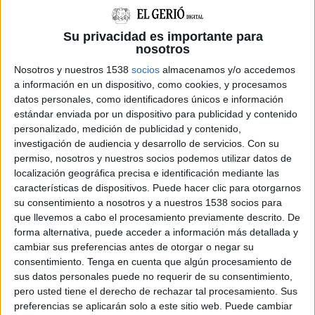
que pateix l’agressió de pedreres i que la seva
capacitat de càrrega ja està exhaurida. Ara toca
Su privacidad es importante para
nosotros
conservar, en comptes de destruir".
Nosotros y nuestros 1538
socios
almacenamos y/o accedemos
La Garriga d'Empordà s'estén pels termes
a información en un dispositivo, como cookies, y procesamos
datos personales, como identificadores únicos e información
municipals de Llers,
Avinyonet de Puigventós
i
estándar enviada por un dispositivo para publicidad y contenido
Vilanant
. És un paratge d'alt valor natural,
personalizado, medición de publicidad y contenido,
paisatgístic i cultural, testimoni de
investigación de audiencia y desarrollo de servicios.
Con su
permiso, nosotros y nuestros socios podemos utilizar datos de
l'aprofitament tradicional de les zones entre
localización geográfica precisa e identificación mediante las
plana i muntanya empordaneses mitjançant
características de dispositivos. Puede hacer clic para otorgarnos
feixes formades amb parets de pedra seca. No
su consentimiento a nosotros y a nuestros 1538 socios para
que llevemos a cabo el procesamiento previamente descrito. De
es tracta només de parets de pedra seca sinó de
forma alternativa, puede acceder a información más detallada y
l'estructuració d'un territori a través de parets,
cambiar sus preferencias antes de otorgar o negar su
consentimiento.
Tenga en cuenta que algún procesamiento de
camins i recs i d'un excepcional nombre de
sus datos personales puede no requerir de su consentimiento,
barraques de pastor.
pero usted tiene el derecho de rechazar tal procesamiento. Sus
preferencias se aplicarán solo a este sitio web. Puede cambiar