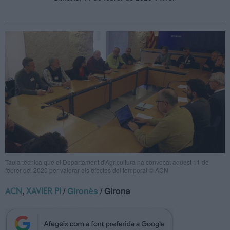
Taula tècnica que el Departament d'Agricultura ha convocat aquest 11 de
febrer del 2020 per valorar els efectes del temporal © ACN
,
/
Gironès
/ Girona
ACN
XAVIER PI