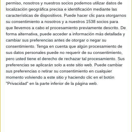
permiso, nosotros y nuestros socios podemos utilizar datos de
Durant la reunió amb el sector gironí, el
localización geográfica precisa e identificación mediante las
Departament també ha explicat com es
características de dispositivos. Puede hacer clic para otorgarnos
gestionaran els ajuts d'11 MEUR procedents del
su consentimiento a nosotros y a nuestros 1538 socios para
que llevemos a cabo el procesamiento previamente descrito. De
fons de contingència. La intenció –ha avançat
forma alternativa, puede acceder a información más detallada y
Sánchez- és que la Generalitat publiqui l'ordre
cambiar sus preferencias antes de otorgar o negar su
en un termini màxim d'un mes i que, a partir
consentimiento.
Tenga en cuenta que algún procesamiento de
sus datos personales puede no requerir de su consentimiento,
d'aquí, els afectats ja puguin sol·licitar-los.
pero usted tiene el derecho de rechazar tal procesamiento. Sus
preferencias se aplicarán solo a este sitio web. Puede cambiar
Se'n preveuen de dos tipus: o bé subvencions
sus preferencias o retirar su consentimiento en cualquier
directes o bé crèdits bonificats (en aquest
momento volviendo a este sitio y haciendo clic en el botón
darrer cas, per cobrir la reconstrucció de les
"Privacidad" en la parte inferior de la página web.
infraestructures afectades, com ara sistemes de
regadiu, hivernacles o malles antipedregada).
Elisabet Sánchez també ha explicat que,
d'entrada, es preveu que aquells que tinguin
assegurança "rebin una ajuda major que els que