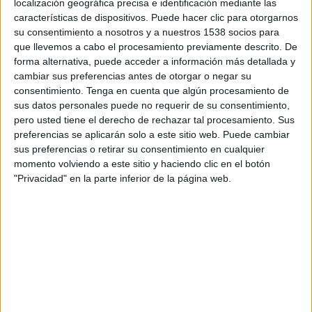
localización geográfica precisa e identificación mediante las
25 de març. L’escenari de l’enfrontament, que començarà ...
características de dispositivos. Puede hacer clic para otorgarnos
su consentimiento a nosotros y a nuestros 1538 socios para
que llevemos a cabo el procesamiento previamente descrito. De
forma alternativa, puede acceder a información más detallada y
cambiar sus preferencias antes de otorgar o negar su
consentimiento.
Tenga en cuenta que algún procesamiento de
sus datos personales puede no requerir de su consentimiento,
Notícia
pero usted tiene el derecho de rechazar tal procesamiento. Sus
preferencias se aplicarán solo a este sitio web. Puede cambiar
sus preferencias o retirar su consentimiento en cualquier
momento volviendo a este sitio y haciendo clic en el botón
"Privacidad" en la parte inferior de la página web.
Un dels etarres detingut al Coll d'Ares
vesteix la samarreta de la selecció
espanyola al Facebook
Una botiga d'esports, samarretes del Reial Madrid de fons i
tres persones equipades amb la samarreta de la selecció
espanyola que s'utilitzarà al proper mundial de futbol a Sud