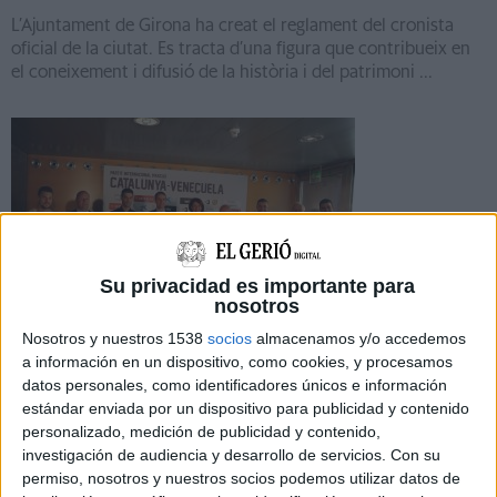
L’Ajuntament de Girona ha creat el reglament del cronista
oficial de la ciutat. Es tracta d’una figura que contribueix en
el coneixement i difusió de la història i del patrimoni ...
Notícia
Su privacidad es importante para
nosotros
Nosotros y nuestros 1538
socios
almacenamos y/o accedemos
a información en un dispositivo, como cookies, y procesamos
datos personales, como identificadores únicos e información
El Catalunya contra Veneçuela es
estándar enviada por un dispositivo para publicidad y contenido
jugarà a Montilivi
personalizado, medición de publicidad y contenido,
investigación de audiencia y desarrollo de servicios.
Con su
Girona acollirà el partit internacional de futbol que
permiso, nosotros y nuestros socios podemos utilizar datos de
disputaran les seleccions de Catalunya i Veneçuela el dilluns