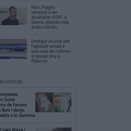
Marc Puigtió
renuncia a ser
alcaldable d’ERC a
Girona després dels
àudios filtrats
Detingut un jove per
l'agressió sexual a
una casa de colònies
el passat juny a
Palamós
ES NOTÍCIES
tempestes
en Santa
ma de Farners
 llum i danys
pedra a la Garrotxa
Costa Brava i