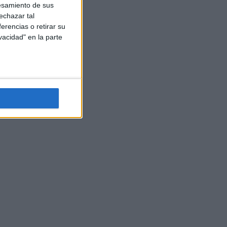
esamiento de sus
echazar tal
erencias o retirar su
vacidad" en la parte