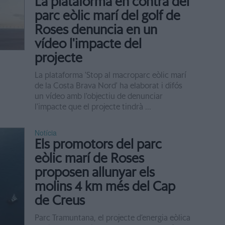
La plataforma en contra del
parc eòlic marí del golf de
Roses denuncia en un
vídeo l'impacte del
projecte
La plataforma 'Stop al macroparc eòlic marí
de la Costa Brava Nord' ha elaborat i difós
un vídeo amb l'objectiu de denunciar
l'impacte que el projecte tindrà ...
Notícia
Els promotors del parc
eòlic marí de Roses
proposen allunyar els
molins 4 km més del Cap
de Creus
Parc Tramuntana, el projecte d’energia eòlica