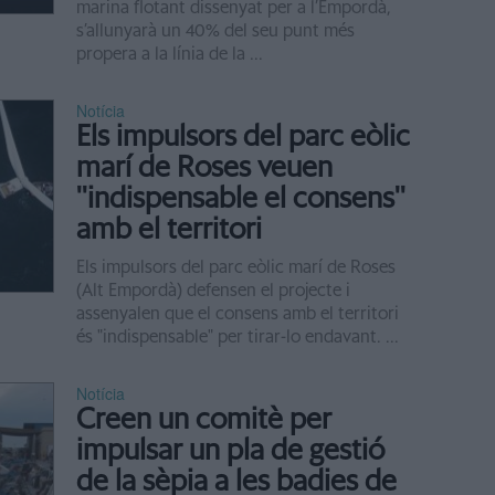
marina flotant dissenyat per a l’Empordà,
s’allunyarà un 40% del seu punt més
propera a la línia de la ...
Notícia
Els impulsors del parc eòlic
marí de Roses veuen
''indispensable el consens''
amb el territori
Els impulsors del parc eòlic marí de Roses
(Alt Empordà) defensen el projecte i
assenyalen que el consens amb el territori
és "indispensable" per tirar-lo endavant. ...
Notícia
Creen un comitè per
impulsar un pla de gestió
de la sèpia a les badies de