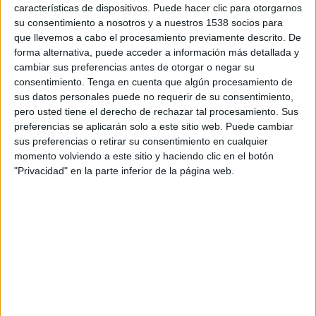
características de dispositivos. Puede hacer clic para otorgarnos
L'Associació General d'Autònoms-Pimes Transportistes de
su consentimiento a nosotros y a nuestros 1538 socios para
Catalunya (AGTC) ha carregat contra les autoritats franceses
que llevemos a cabo el procesamiento previamente descrito. De
per la "passivitat" mostrada contra els bloquejos dels ...
forma alternativa, puede acceder a información más detallada y
cambiar sus preferencias antes de otorgar o negar su
consentimiento.
Tenga en cuenta que algún procesamiento de
sus datos personales puede no requerir de su consentimiento,
pero usted tiene el derecho de rechazar tal procesamiento. Sus
preferencias se aplicarán solo a este sitio web. Puede cambiar
Notícia
sus preferencias o retirar su consentimiento en cualquier
momento volviendo a este sitio y haciendo clic en el botón
"Privacidad" en la parte inferior de la página web.
Malestar dels transportistes contra els
agricultors francesos: ''Ens fan perdre
molts diners''
Malestar dels camioners atrapats pel bloqueig dels
agricultors francesos que ha obligat a tallar l'autopista AP-7 a