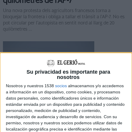
quilòmetres de l'AP-7
Una nova protesta dels agricultors francesos torna a
bloquejar la frontera i obliga a tallar el trànsit a l'AP-7. No es
pot circular per l'autopista en sentit nord al llarg de 20
quilòmetres ...
Su privacidad es importante para
Notícia
nosotros
Nosotros y nuestros 1538
socios
almacenamos y/o accedemos
a información en un dispositivo, como cookies, y procesamos
datos personales, como identificadores únicos e información
estándar enviada por un dispositivo para publicidad y contenido
Els transportistes carreguen contra
personalizado, medición de publicidad y contenido,
França per la ''passivitat'' en els
investigación de audiencia y desarrollo de servicios.
Con su
permiso, nosotros y nuestros socios podemos utilizar datos de
bloquejos dels agricultors
localización geográfica precisa e identificación mediante las