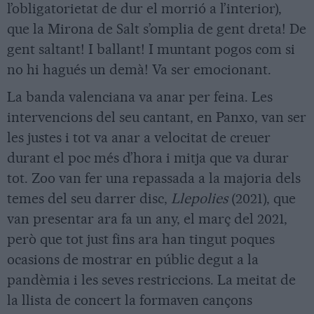
l’obligatorietat de dur el morrió a l’interior),
que la Mirona de Salt s’omplia de gent dreta! De
gent saltant! I ballant! I muntant pogos com si
no hi hagués un demà! Va ser emocionant.
La banda valenciana va anar per feina. Les
intervencions del seu cantant, en Panxo, van ser
les justes i tot va anar a velocitat de creuer
durant el poc més d’hora i mitja que va durar
tot. Zoo van fer una repassada a la majoria dels
temes del seu darrer disc,
Llepolies
(2021), que
van presentar ara fa un any, el març del 2021,
però que tot just fins ara han tingut poques
ocasions de mostrar en públic degut a la
pandèmia i les seves restriccions. La meitat de
la llista de concert la formaven cançons