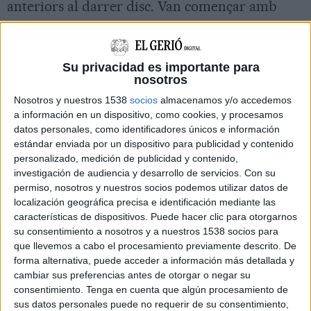
anteriors al darrer disc. Van començar amb
Avant
,
Tir al ninot
i
La del futbol
, totes elles de
Llepolies
, que van precedir la primera incursió
en temes de discos anteriors, com
Vull
o
Faena
Su privacidad es importante para
nosotros
(
Tempestes vénen del sud
, 2014), per tornar a
Nosotros y nuestros 1538
socios
almacenamos y/o accedemos
Llepolies
amb
Ei
i reprendre el concert amb
a información en un dispositivo, como cookies, y procesamos
més temes anteriors, com la monumental
La
datos personales, como identificadores únicos e información
estándar enviada por un dispositivo para publicidad y contenido
mestra
(
Raval
) o
Carrer de l’amargura
(
TVS
).
personalizado, medición de publicidad y contenido,
L’inici de
Tir al ninot
, la segona cançó del
investigación de audiencia y desarrollo de servicios.
Con su
permiso, nosotros y nuestros socios podemos utilizar datos de
recital, amb uns vents pontentíssims, és un dels
localización geográfica precisa e identificación mediante las
millors inicis de tema de la banda i van situar
características de dispositivos. Puede hacer clic para otorgarnos
su consentimiento a nosotros y a nuestros 1538 socios para
de seguida al públic, que va rebre tot content i
que llevemos a cabo el procesamiento previamente descrito. De
endollat
La del futbol
, que és un seguit de
forma alternativa, puede acceder a información más detallada y
plantofades amb la mà oberta a l’esport rei, a
cambiar sus preferencias antes de otorgar o negar su
consentimiento.
Tenga en cuenta que algún procesamiento de
“l’opi del poble”, als interessos econòmics que
sus datos personales puede no requerir de su consentimiento,