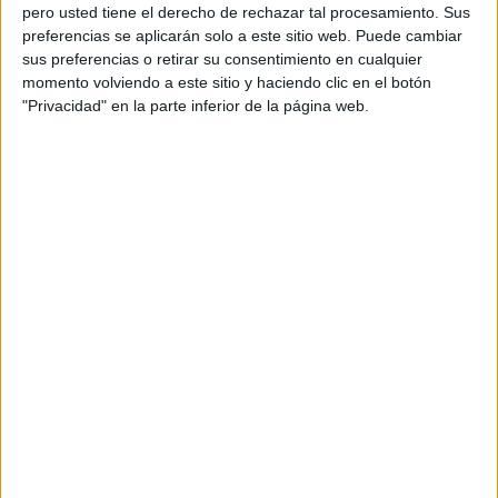
mouen l’alta competició i la corrupció que li és
pero usted tiene el derecho de rechazar tal procesamiento. Sus
inherent. Durant la introducció de
La mestra
–
preferencias se aplicarán solo a este sitio web. Puede cambiar
sus preferencias o retirar su consentimiento en cualquier
al meu gust, dels millors, si no el millor tema
momento volviendo a este sitio y haciendo clic en el botón
del grup- va quedar clar que aproximadament
"Privacidad" en la parte inferior de la página web.
una quarta part de la sala es dedicava a la
docència, si s’ha de tenir en compte la resposta
del personal quan Panxo va demanar quants
mestres hi havia presents per, tot seguit,
dedicar-los el tema. A ells i als de tots els Països
Catalans. En començar el tema, un dels més
coneguts del grup, el deliri.