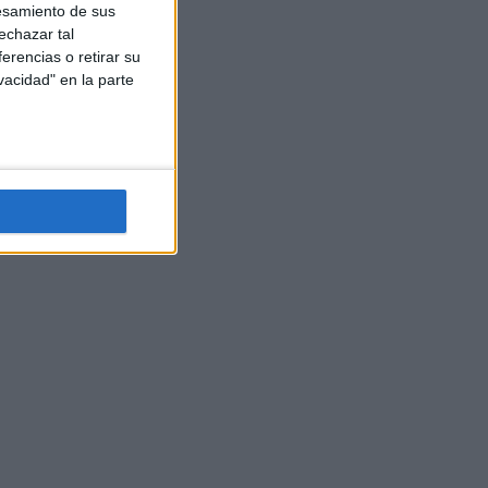
esamiento de sus
echazar tal
erencias o retirar su
vacidad" en la parte