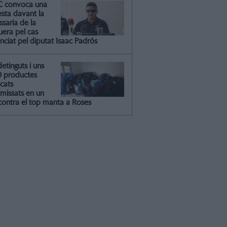
C convoca una
esta davant la
saria de la
uera pel cas
nciat pel diputat Isaac Padrós
detinguts i uns
0 productes
icats
missats en un
contra el top manta a Roses