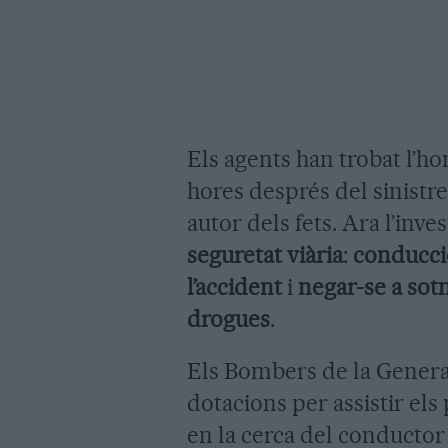
Els agents han trobat l’ho
hores després del sinistre
autor dels fets. Ara l’inv
seguretat viària
:
conducci
l’accident
i
negar-se a sotm
drogues
.
Els Bombers de la General
dotacions per assistir els 
en la cerca del conductor