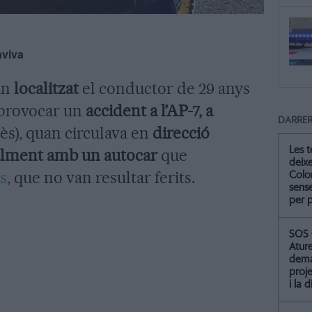
aviva
an
localitzat
el conductor de 29 anys
 provocar un
accident a l’AP-7, a
DARRER
ès), quan circulava en
direcció
Les 
alment amb un autocar
que
deix
s
, que no van resultar ferits.
Colo
sense
per 
SOS 
Atur
dema
proje
i la 