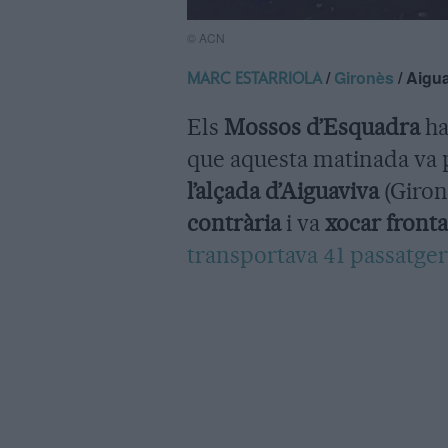
© ACN
/
Gironès
/ Aigu
MARC ESTARRIOLA
Els
Mossos d’Esquadra
h
que aquesta matinada va
l’alçada d’Aiguaviva
(Giron
contrària
i va
xocar front
transportava 41 passatger