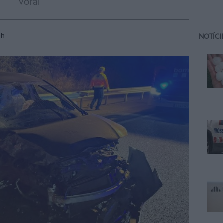
voral
0h
NOTÍCI