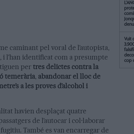
L’AN
prot
comis
Jonq
denu
Vuit 
3.90
me caminant pel voral de l’autopista,
falsif
, i l’han identificat com a presumpte
deco
cop 
estiguen per
tres delictes contra la
ó temerària
,
abandonar el lloc de
etre’s a les proves d’alcohol i
itat havien desplaçat quatre
passatgers de l’autocar i col·laborar
 fugitiu. També es van encarregar de