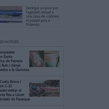
Detingut un jove per
l'agressió sexual a
una casa de colònies
el passat juny a
Palamós
ES NOTÍCIES
tempestes
en Santa
ma de Farners
 llum i danys
pedra a la Garrotxa
Costa Brava i
em C-32
nen retirar el
cte fins a Lloret
dimissió de Paneque