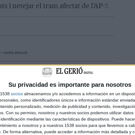
ts i netejar el tram afectat de l’AP-7.
contra direcció
ió a l'AP-7 i xoca amb un autocar a Aiguaviva
Su privacidad es importante para nosotros
s 1538
socios
almacenamos y/o accedemos a información en un disposit
sonales, como identificadores únicos e información estándar enviada 
ntenido personalizado, medición de publicidad y contenido, investigaci
os.
Con su permiso, nosotros y nuestros socios podemos utilizar datos 
identificación mediante las características de dispositivos. Puede hacer
ntimiento a nosotros y a nuestros 1538 socios para que llevemos a ca
. De forma alternativa, puede acceder a información más detallada y 