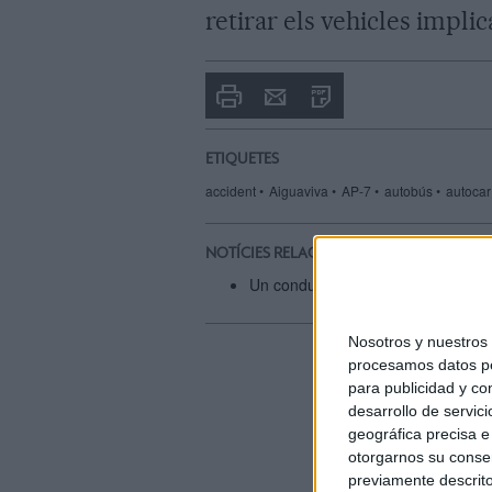
retirar els vehicles implica
Imprimir
Envia
PDF
a
un
amic
ETIQUETES
accident
Aiguaviva
AP-7
autobús
autocar
NOTÍCIES RELACIONADES
Un conductor circula contra direcc
Nosotros y nuestro
procesamos datos per
para publicidad y co
desarrollo de servici
geográfica precisa e 
otorgarnos su conse
previamente descrito