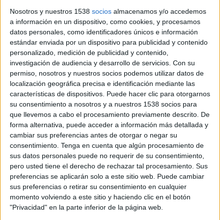
Nosotros y nuestros 1538
socios
almacenamos y/o accedemos
a información en un dispositivo, como cookies, y procesamos
ERC obre una ''nova etapa'' a Girona
datos personales, como identificadores únicos e información
estándar enviada por un dispositivo para publicidad y contenido
després de la renúncia de Marc
personalizado, medición de publicidad y contenido,
Puigtió
investigación de audiencia y desarrollo de servicios.
Con su
permiso, nosotros y nuestros socios podemos utilizar datos de
Pau Presas apel·la al consens i Salva Romero vol reforçar el
localización geográfica precisa e identificación mediante las
projecte per al 2027
características de dispositivos. Puede hacer clic para otorgarnos
>
06-08-2026 16:30 h
su consentimiento a nosotros y a nuestros 1538 socios para
ACN
que llevemos a cabo el procesamiento previamente descrito. De
forma alternativa, puede acceder a información más detallada y
cambiar sus preferencias antes de otorgar o negar su
consentimiento.
Tenga en cuenta que algún procesamiento de
sus datos personales puede no requerir de su consentimiento,
pero usted tiene el derecho de rechazar tal procesamiento. Sus
preferencias se aplicarán solo a este sitio web. Puede cambiar
sus preferencias o retirar su consentimiento en cualquier
momento volviendo a este sitio y haciendo clic en el botón
"Privacidad" en la parte inferior de la página web.