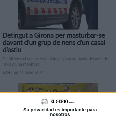
Detingut a Girona per masturbar-se
davant d’un grup de nens d’un casal
d’estiu
Els Mossos el van arrestar a la plaça Assumpció després de
l’avís d’una monitora
>
06-08-2026 16:30 h
ACN
Su privacidad es importante para
nosotros