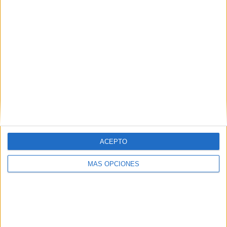
Salellas demana que les forces
sobiranistes sense representació no
fragmentin el vot a Girona
L’alcalde aposta perquè la CUP estudiï candidatures àmplies
d’esquerres i independentistes
,
,
>
02-08-2026 06:30 h
ACN
MARINA LÓPEZ
XAVIER PI
ACEPTO
MÁS OPCIONES
Alerten de l’augment dels ofegaments: