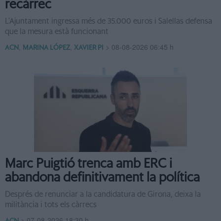
recàrrec
L’Ajuntament ingressa més de 35.000 euros i Salellas defensa
que la mesura està funcionant
,
,
>
08-08-2026 06:45 h
ACN
MARINA LÓPEZ
XAVIER PI
Marc Puigtió trenca amb ERC i
abandona definitivament la política
Després de renunciar a la candidatura de Girona, deixa la
militància i tots els càrrecs
>
07-08-2026 18:30 h