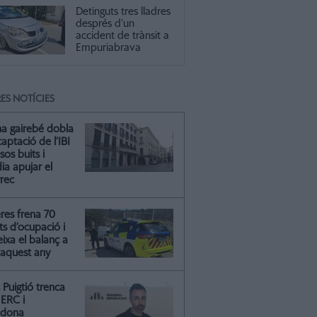
Detinguts tres lladres
després d’un
 Martí Anglada serà el pregoner (arxiu)
accident de trànsit a
Empuriabrava
ES NOTÍCIES
na gairebé dobla
captació de l’IBI
isos buits i
ia apujar el
rrec
res frena 70
ts d’ocupació i
ixa el balanç a
 aquest any
Puigtió trenca
ERC i
ndona