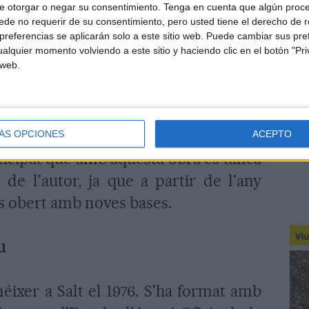
dral de Girona "com a emblema de la
e otorgar o negar su consentimiento.
Tenga en cuenta que algún proc
de no requerir de su consentimiento, pero usted tiene el derecho de r
exionat que se'n poden fer "moltes
referencias se aplicarán solo a este sitio web. Puede cambiar sus pref
na Girona "moderna", passant per una
alquier momento volviendo a este sitio y haciendo clic en el botón "Pri
 web.
tot la d'una ciutat "decadent". En el
adora, sobre la qual hi ha una gàbia
sta, una au de color negre.
ÁS OPCIONES
ACEPTO
cipat que amb aquesta obra es tanca
de l'autor, ja que a partir de l'any
s obert amb noves bases.
u
éixer a Salt el 1976. S'ha format amb