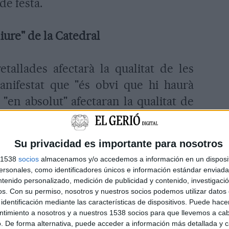
de festa.
iure" de la Catedral
etallades afectarà la qualitat de les
nifestat que "és obvi que hi haurà
"en absolut" afectaran la qualitat de
 a exemple de proposta de "qualitat
al" i que "no està renyida" amb un
Su privacidad es importante para nosotros
ell d'enguany, obra de l'artista nascut
s 1538
socios
almacenamos y/o accedemos a información en un disposit
 "valors clars de l'art gironí amb més
sonales, como identificadores únicos e información estándar enviada 
tal com l'ha definit Puigdemont.
ntenido personalizado, medición de publicidad y contenido, investigaci
os.
Con su permiso, nosotros y nuestros socios podemos utilizar datos 
identificación mediante las características de dispositivos. Puede hacer
ntimiento a nosotros y a nuestros 1538 socios para que llevemos a ca
utor, el cartell és una interpretació
. De forma alternativa, puede acceder a información más detallada y 