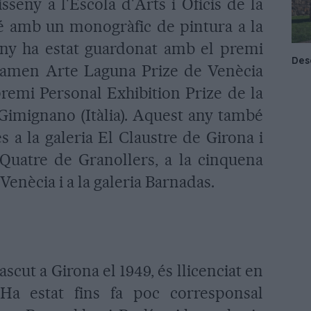
sseny a l'Escola d'Arts i Oficis de la
bé amb un monogràfic de pintura a la
any ha estat guardonat amb el premi
rtamen Arte Laguna Prize de Venècia
 premi Personal Exhibition Prize de la
 Gimignano (Itàlia). Aquest any també
s a la galeria El Claustre de Girona i
l Quatre de Granollers, a la cinquena
enècia i a la galeria Barnadas.
ascut a Girona el 1949, és llicenciat en
Ha estat fins fa poc corresponsal