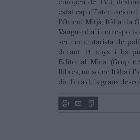
europeu de TV3, destinat
estat cap d'Internaciona
l'Orient Mitjà, Itàlia i la
Vanguardia' i corresponsal
ser comentarista de polí
durant 14 anys i ha pub
Editorial Mina (Grup 62
llibres, un sobre Itàlia i l
dir, l'era dels grans desc
Imprimir
Envia
PDF
a
un
amic