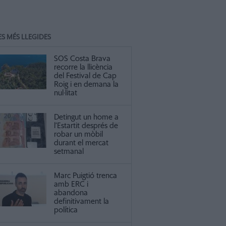
ES MÉS LLEGIDES
SOS Costa Brava
recorre la llicència
del Festival de Cap
Roig i en demana la
nul·litat
Detingut un home a
l’Estartit després de
robar un mòbil
durant el mercat
setmanal
Marc Puigtió trenca
amb ERC i
abandona
definitivament la
política