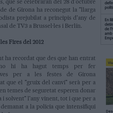
ís, que se celebraran del 28 d'octubre
defin
polít
lde de Girona ha reconegut la "llarga
odista prejubilat a principis d'any de
En ll
sal de TV3 a Brussel·les i Berlín.
detin
de l
amb 
Empu
 les Fires del 2012
t ha recordat que des que han entrat
 no hi ha hagut temps per fer
atives per a les festes de Girona
t que el "gruix del canvi" serà per a
é en temes de seguretat esperen donar
i solvent" l'any vinent, tot i que per a
 demanat a la policia que intensifiqui