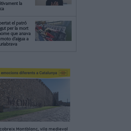
itivament la
ica
ibertat el patró
gut per la mort
'home que anava
moto d’aigua a
riabrava