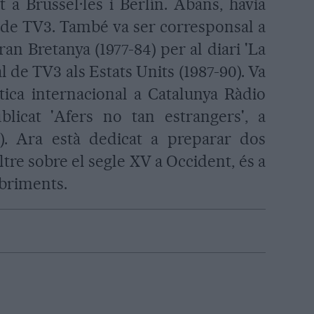
 a Brussel·les i Berlín. Abans, havia
l de TV3. També va ser corresponsal a
 Gran Bretanya (1977-84) per al diari 'La
 de TV3 als Estats Units (1987-90). Va
tica internacional a Catalunya Ràdio
licat 'Afers no tan estrangers', a
). Ara està dedicat a preparar dos
'altre sobre el segle XV a Occident, és a
obriments.