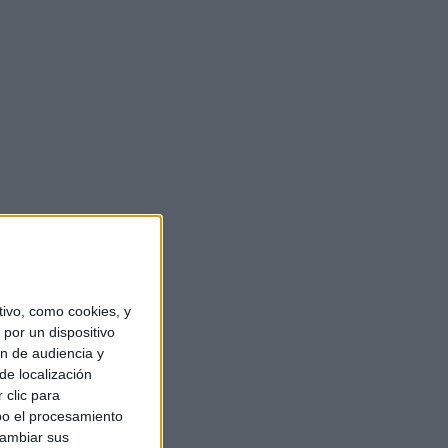
ivo, como cookies, y
por un dispositivo
ón de audiencia y
de localización
 clic para
bo el procesamiento
cambiar sus