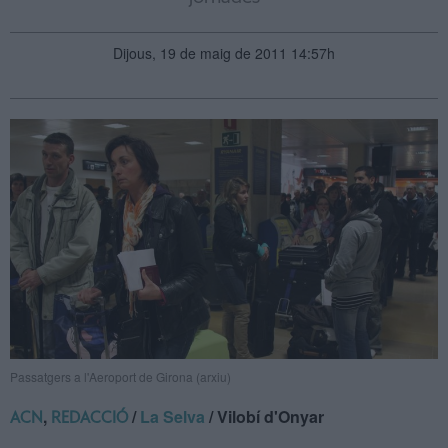
Dijous, 19 de maig de 2011 14:57h
Passatgers a l'Aeroport de Girona (arxiu)
,
/
La Selva
/ Vilobí d'Onyar
ACN
REDACCIÓ