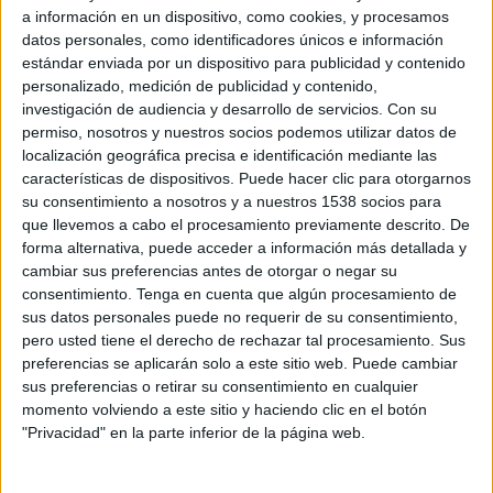
a información en un dispositivo, como cookies, y procesamos
Ryanair la destrucció dels llocs de treball pot
datos personales, como identificadores únicos e información
superar el 30%. De fet, el sindicat reconeix que,
estándar enviada por un dispositivo para publicidad y contenido
recentment, hi ha hagut nou acomiadaments de
personalizado, medición de publicidad y contenido,
investigación de audiencia y desarrollo de servicios.
Con su
treballadors de Lesma i a la resta els estan
permiso, nosotros y nuestros socios podemos utilizar datos de
reduint o fraccionant la jornada o els estan
localización geográfica precisa e identificación mediante las
traslladant a d'altres aeroports.
características de dispositivos. Puede hacer clic para otorgarnos
su consentimiento a nosotros y a nuestros 1538 socios para
que llevemos a cabo el procesamiento previamente descrito. De
Ros ha explicat que la incertesa de no saber si
forma alternativa, puede acceder a información más detallada y
cambiar sus preferencias antes de otorgar o negar su
finalment Ryanair farà un pas enrere si hi ha
consentimiento.
Tenga en cuenta que algún procesamiento de
acord i es recuperarà l'activitat aeroportuària
sus datos personales puede no requerir de su consentimiento,
els fa "complicat" negociar amb les empreses. El
pero usted tiene el derecho de rechazar tal procesamiento. Sus
preferencias se aplicarán solo a este sitio web. Puede cambiar
representant sindical ha assenyalat que hi ha
sus preferencias o retirar su consentimiento en cualquier
mecanismes legals per evitar acomiadaments -
momento volviendo a este sitio y haciendo clic en el botón
com poden ser un ERO temporal justificat si la
"Privacidad" en la parte inferior de la página web.
feina baixa- però que si no saben si la situació