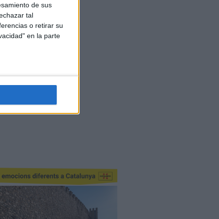
esamiento de sus
echazar tal
erencias o retirar su
vacidad" en la parte