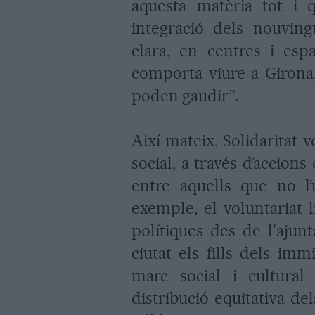
aquesta matèria tot i 
integració dels nouving
clara, en centres i espa
comporta viure a Girona,
poden gaudir”.
Així mateix, Solidaritat v
social, a través d’accion
entre aquells que no l’
exemple, el voluntariat l
polítiques des de l'ajun
ciutat els fills dels imm
marc social i cultural
distribució equitativa de