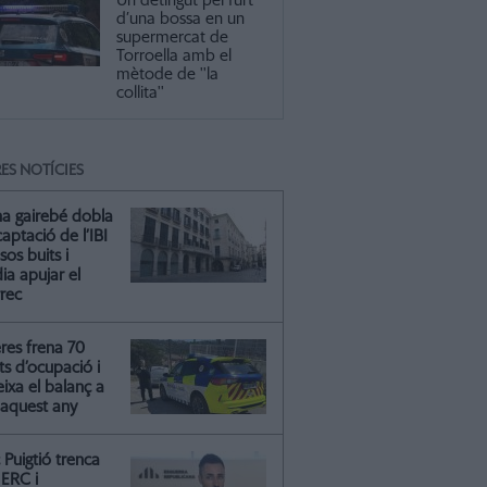
Un detingut pel furt
d’una bossa en un
supermercat de
Torroella amb el
mètode de ''la
collita''
ES NOTÍCIES
na gairebé dobla
captació de l’IBI
isos buits i
ia apujar el
rrec
res frena 70
ts d’ocupació i
ixa el balanç a
 aquest any
Puigtió trenca
ERC i