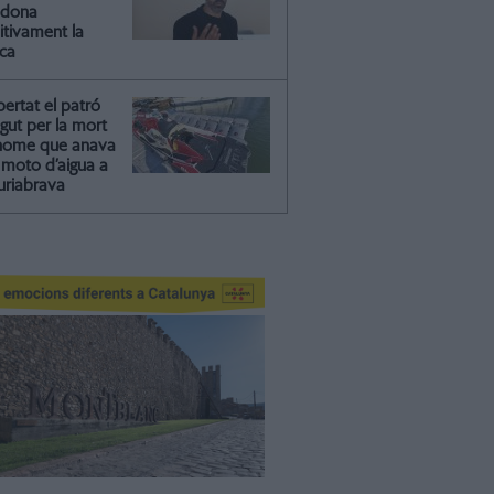
ndona
itivament la
ica
ibertat el patró
gut per la mort
'home que anava
moto d’aigua a
riabrava