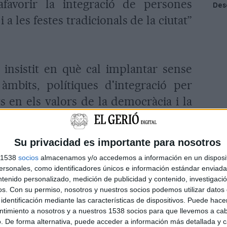
afavorir la integració de persones
 a les festes tradicionals de la ciutat”
 insistit en què cal implantar sense
àmbits, polítiques d'integració per
s en els valors de la democràcia i la
Su privacidad es importante para nosotros
s 1538
socios
almacenamos y/o accedemos a información en un disposit
sonales, como identificadores únicos e información estándar enviada 
ntenido personalizado, medición de publicidad y contenido, investigaci
os.
Con su permiso, nosotros y nuestros socios podemos utilizar datos 
identificación mediante las características de dispositivos. Puede hacer
ntimiento a nosotros y a nuestros 1538 socios para que llevemos a ca
. De forma alternativa, puede acceder a información más detallada y 