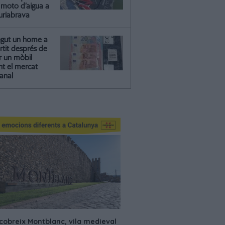
moto d’aigua a
riabrava
ngut un home a
artit després de
r un mòbil
nt el mercat
anal