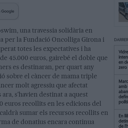
oswim, una travessia solidària en
a per la Fundació Oncolliga Girona i
DARRER
erat totes les expectatives i ha
Vidre
de 45.000 euros, gairebé el doble que
inten
en de
diners es destinaran, per quart any
zero
ció sobre el càncer de mama triple
Marc 
àncer molt agressiu que afectat
amb 
aba
 ara, s’havien destinat a aquest
defin
0 euros recollits en les edicions del
polít
s caldrà sumar els recursos recollits en
En ll
orma de donatius encara continua
detin
de l