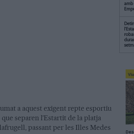
amb 
Empu
Deti
l’Est
roba
dura
setm
umat a aquest exigent repte esportiu
que separen l’Estartit de la platja
alafrugell, passant per les Illes Medes