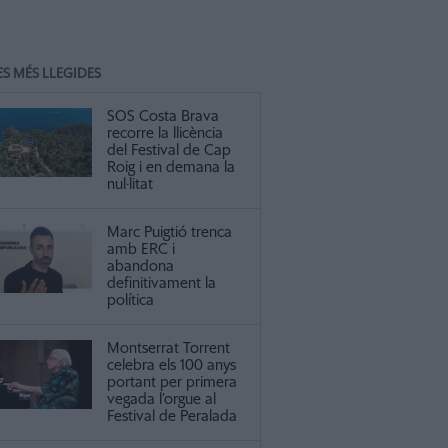
ES MÉS LLEGIDES
SOS Costa Brava
recorre la llicència
del Festival de Cap
Roig i en demana la
nul·litat
Marc Puigtió trenca
amb ERC i
abandona
definitivament la
política
Montserrat Torrent
celebra els 100 anys
portant per primera
vegada l’orgue al
Festival de Peralada