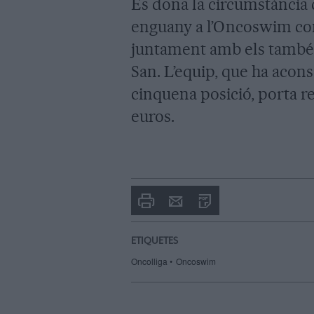
Es dona la circumstància 
enguany a l’Oncoswim c
juntament amb els també 
San. L’equip, que ha acon
cinquena posició, porta r
euros.
Imprimir
Envia
PDF
a
un
amic
ETIQUETES
Oncolliga
Oncoswim