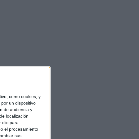
ivo, como cookies, y
por un dispositivo
ón de audiencia y
de localización
 clic para
bo el procesamiento
cambiar sus