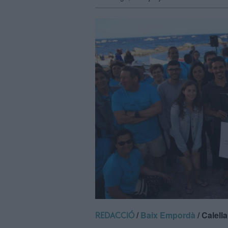
/
Baix Empordà
/ Calell
REDACCIÓ