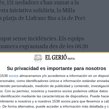
és, 121 nedadors s’han sumat a la
a iniciativa solidària, la Milla
 platja de Llafranc fins a la de Port
upat sense incidències. Els equips
de manera esgraonada des de les 06.20
tí, en intervals d’un quart d’hora, i han
en Calau, a Calella de Palafrugell, a
Su privacidad es importante para nosotros
 equips han fet tota la travessia junts,
s 1538
socios
almacenamos y/o accedemos a información en un disposit
t fent relleus. La travessia s’ha
sonales, como identificadores únicos e información estándar enviada 
través de l’enllaç
al web de
ntenido personalizado, medición de publicidad y contenido, investigaci
os.
Con su permiso, nosotros y nuestros socios podemos utilizar datos 
30 h hora ha tingut lloc la sortida de la
identificación mediante las características de dispositivos. Puede hacer
 de Llafranc. A l’arribada s’ha ofert a
ntimiento a nosotros y a nuestros 1538 socios para que llevemos a ca
. De forma alternativa, puede acceder a información más detallada y 
da, un entrepà de botifarra i una