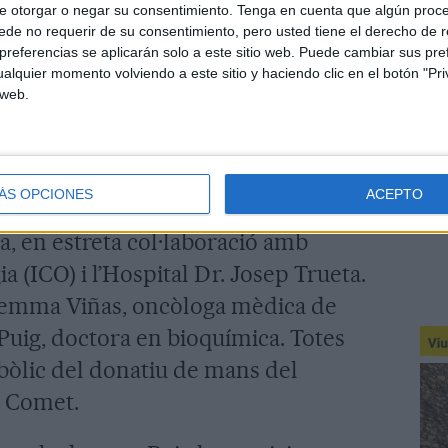
e otorgar o negar su consentimiento.
Tenga en cuenta que algún proc
a.
de no requerir de su consentimiento, pero usted tiene el derecho de r
referencias se aplicarán solo a este sitio web. Puede cambiar sus pref
alquier momento volviendo a este sitio y haciendo clic en el botón "Pri
a les dues proves s’han recaptat un
 web.
 els quals es podrà donar un impuls
nvestigació sobre el càncer de mama
pat pel Grup de Recerca en Noves
ÁS OPCIONES
ACEPTO
getsLab) de la Facultat de Medicina
a, en estreta col·laboració amb
ia (ICO) i l’Hospital Dr. Josep Trueta.
 Gemma Viñas, oncòloga mèdica de
 Puig, doctora en bioquímica. Totes
bòlic del donatiu de mans del
s Comet.