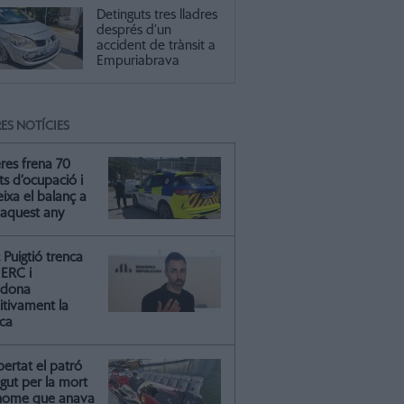
Detinguts tres lladres
després d’un
accident de trànsit a
Empuriabrava
ES NOTÍCIES
res frena 70
ts d’ocupació i
ixa el balanç a
 aquest any
Puigtió trenca
ERC i
ndona
itivament la
ica
ibertat el patró
gut per la mort
'home que anava