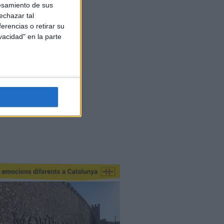
esamiento de sus
echazar tal
erencias o retirar su
vacidad" en la parte