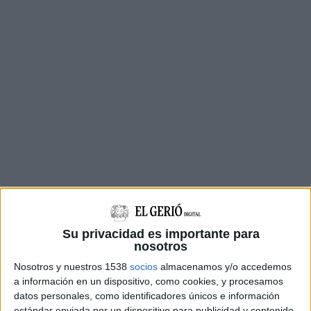
L’edició d’enguany, que compta amb la
Su privacidad es importante para
participació de més d’una vintena de persones,
nosotros
se celebra a Bellcaire d’Empordà fins al 28 de
Nosotros y nuestros 1538
socios
almacenamos y/o accedemos
maig. Consta d’una formació de 44 hores que
a información en un dispositivo, como cookies, y procesamos
inclou una part teòrica i una pràctica, amb
datos personales, como identificadores únicos e información
estándar enviada por un dispositivo para publicidad y contenido