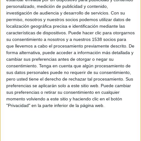
busseig i “snorkel”, i una prova final per avaluar
personalizado, medición de publicidad y contenido,
els coneixements adquirits.
investigación de audiencia y desarrollo de servicios.
Con su
permiso, nosotros y nuestros socios podemos utilizar datos de
A més de personal del parc natural, participen
localización geográfica precisa e identificación mediante las
en l’organització del curs personal del
características de dispositivos. Puede hacer clic para otorgarnos
su consentimiento a nosotros y a nuestros 1538 socios para
Departament d’Agricultura, Ramaderia, Pesca i
que llevemos a cabo el procesamiento previamente descrito. De
Alimentació, del Cos de Mossos d'Esquadra, del
forma alternativa, puede acceder a información más detallada y
Cos d'Agents Rurals, del grup GEAS de la
cambiar sus preferencias antes de otorgar o negar su
consentimiento.
Tenga en cuenta que algún procesamiento de
Guàrdia Civil, professors de la Universitat de
sus datos personales puede no requerir de su consentimiento,
Barcelona, investigadors del CSIC i altres
pero usted tiene el derecho de rechazar tal procesamiento. Sus
preferencias se aplicarán solo a este sitio web. Puede cambiar
professionals experts en temes marins i de
sus preferencias o retirar su consentimiento en cualquier
patrimoni natural.
momento volviendo a este sitio y haciendo clic en el botón
"Privacidad" en la parte inferior de la página web.
Edició del curs 2019
Està dirigit a guies de busseig dels centres
d'immersió que treballen en l'àmbit marí del