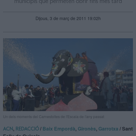
municipis que permeten obrir fins més tard
Dijous, 3 de març de 2011 19:02h
Un dels moments del Carnestoltes de l'Escala de l'any passat
,
/
Baix Empordà
,
Gironès
,
Garrotxa
/ Sant
ACN
REDACCIÓ