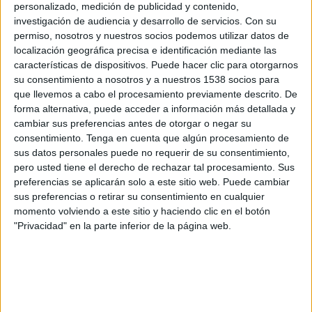
personalizado, medición de publicidad y contenido,
Enguany ja han accedit a ampliar aquest horari
investigación de audiencia y desarrollo de servicios.
Con su
els alcaldes de Barcelona; Girona; Lleida;
permiso, nosotros y nuestros socios podemos utilizar datos de
localización geográfica precisa e identificación mediante las
Cerdanyola del Vallès i Montcada i Reixach
características de dispositivos. Puede hacer clic para otorgarnos
(Vallès Occidental); el Vendrell i Calafell (Baix
su consentimiento a nosotros y a nuestros 1538 socios para
Penedès); Sitges i Sant Pere de Ribes (Garraf);
que llevemos a cabo el procesamiento previamente descrito. De
forma alternativa, puede acceder a información más detallada y
Sant Feliu de Guíxols (Baix Empordà);
cambiar sus preferencias antes de otorgar o negar su
Llagostera (Gironès), i Olot.
consentimiento.
Tenga en cuenta que algún procesamiento de
sus datos personales puede no requerir de su consentimiento,
pero usted tiene el derecho de rechazar tal procesamiento. Sus
D'altra banda, s'han negat a fer-ho els de
preferencias se aplicarán solo a este sitio web. Puede cambiar
l'Hospitalet de Llobregat (Barcelonès); Sant
sus preferencias o retirar su consentimiento en cualquier
momento volviendo a este sitio y haciendo clic en el botón
Feliu de Llobregat i Castelldefels (Baix
"Privacidad" en la parte inferior de la página web.
Llobregat); Mataró, Calella i Malgrat de Mar
(Maresme); Llinars del Vallès (Vallès Oriental) i
Sabadell (Vallès Occidental), i Palafrugell (Baix
Empordà). La petició s'ha fet també a una