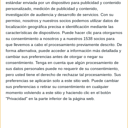
estándar enviada por un dispositivo para publicidad y contenido
Els denunciants asseguren que tot i que
personalizado, medición de publicidad y contenido,
l'empresa promotora anuncia la promoció
investigación de audiencia y desarrollo de servicios.
Con su
d'habitatges "en una zona verge de la Costa
permiso, nosotros y nuestros socios podemos utilizar datos de
localización geográfica precisa e identificación mediante las
Brava", la seva construcció ha comportat "la
características de dispositivos. Puede hacer clic para otorgarnos
deforestació d'una extensa zona boscosa".
su consentimiento a nosotros y a nuestros 1538 socios para
que llevemos a cabo el procesamiento previamente descrito. De
"Concretament l'última que quedava accessible
forma alternativa, puede acceder a información más detallada y
a toca de la platja de Sa Riera", afegeixen.
cambiar sus preferencias antes de otorgar o negar su
consentimiento.
Tenga en cuenta que algún procesamiento de
sus datos personales puede no requerir de su consentimiento,
També alerten que l'àrea a urbanitzar té
pero usted tiene el derecho de rechazar tal procesamiento. Sus
pendents que oscil·len entre el 22% i el 34%.
preferencias se aplicarán solo a este sitio web. Puede cambiar
"Això ha provocat que hagin extret milers de
sus preferencias o retirar su consentimiento en cualquier
momento volviendo a este sitio y haciendo clic en el botón
metres cúbics de substrat només per obrir i fer
"Privacidad" en la parte inferior de la página web.
la via d'accés a la futura zona residencial",
asseguren en un comunicat.