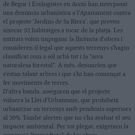
de Begur i Ecologistes en Acció han interposat
una denúncia urbanística a l'Ajuntament contra
el projecte 'Jardins de Sa Riera', que preveu
aixecar 52 habitatges a tocar de la platja. Les
entitats volen impugnar la llicència d'obres i
consideren il·legal que aquests terrenys s'hagin
classificat com a sòl urbà tot i la "seva
naturalesa forestal". A més, denuncien que
s'estan talant arbres i que s'hi han començat a
fer moviments de terres.
D'altra banda, asseguren que el projecte
vulnera la Llei d'Urbanisme, que prohibeix
urbanitzar en terrenys amb pendents superiors
al 20%. També alerten que no s'ha avaluat el seu
impacte ambiental. Per tot plegat, exigeixen la
suspensió "immediata" de les obres.