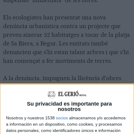
Els ecologistes han presentat una nova
denúncia urbanística contra un projecte que
preveu aixecar 52 habitatges a tocar de la platja
de Sa Riera, a Begur. Les entitats també
denuncien que s'hi estan talant arbres i que s'hi
han començat a fer moviments de terres.
A la denúncia, impugnen la llicència d'obres
concedida per edificar el complex i consideren
il·legal que els terrenys s'hagin classificat com a
sòl urbà tot i tenir una naturalesa forestal i
Su privacidad es importante para
nosotros
sense "comptar amb cap servei urbanístic ni
Nosotros y nuestros 1538
socios
almacenamos y/o accedemos
edificació".
a información en un dispositivo, como cookies, y procesamos
datos personales, como identificadores únicos e información