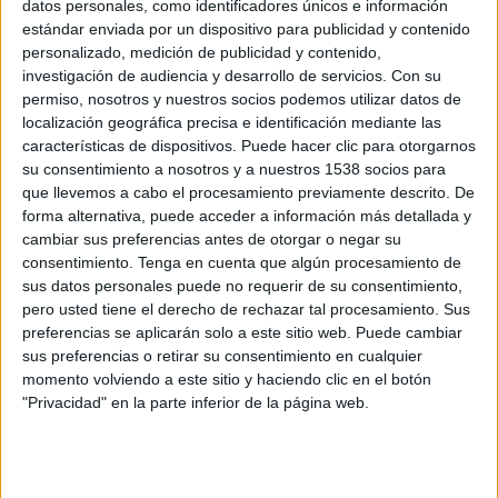
datos personales, como identificadores únicos e información
entorn familiar", ha assenyalat la consellera de
estándar enviada por un dispositivo para publicidad y contenido
Justícia, Ester Capella, que ha compartit una
personalizado, medición de publicidad y contenido,
estona amb els sis presos que conviuen en el
investigación de audiencia y desarrollo de servicios.
Con su
permiso, nosotros y nuestros socios podemos utilizar datos de
nou pis de la capital de l'Alt Empordà.
localización geográfica precisa e identificación mediante las
características de dispositivos. Puede hacer clic para otorgarnos
Capella ha defensat el català com un "model
su consentimiento a nosotros y a nuestros 1538 socios para
penitenciari d'èxit" que ha permès que la
que llevemos a cabo el procesamiento previamente descrito. De
reincidència estigui al voltant del 30%, "molt
forma alternativa, puede acceder a información más detallada y
cambiar sus preferencias antes de otorgar o negar su
lluny" de països del nostre entorn com França.
consentimiento.
Tenga en cuenta que algún procesamiento de
De fet, la titular de Justícia explica que la
sus datos personales puede no requerir de su consentimiento,
pero usted tiene el derecho de rechazar tal procesamiento. Sus
voluntat és anar cap un model com el nòrdic i
preferencias se aplicarán solo a este sitio web. Puede cambiar
seguir ampliant el nombre de pisos.
sus preferencias o retirar su consentimiento en cualquier
momento volviendo a este sitio y haciendo clic en el botón
Un repte i un exemple
"Privacidad" en la parte inferior de la página web.
"Tenim molt clar que la nostra aposta és la
reinserció i per tant cal acostar i posar les coses