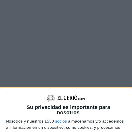
Su privacidad es importante para
nosotros
"El que volem és posar-los les coses el més fàcil
Nosotros y nuestros 1538
socios
almacenamos y/o accedemos
possible, i que estiguin el més a prop del seu
a información en un dispositivo, como cookies, y procesamos