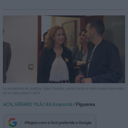
La consellera de Justícia, Ester Capella, parlant amb un dels presos que estan
en un dels pisos © ACN
,
/
Alt Empordà
/ Figueres
ACN
GERARD VILÀ