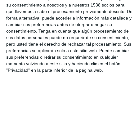
bosses de mà valorats en més de 600 euros. Per
su consentimiento a nosotros y a nuestros 1538 socios para
que llevemos a cabo el procesamiento previamente descrito. De
tot plegat, la policia el va detenir.
forma alternativa, puede acceder a información más detallada y
cambiar sus preferencias antes de otorgar o negar su
consentimiento.
Tenga en cuenta que algún procesamiento de
sus datos personales puede no requerir de su consentimiento,
Imprimir
Envia
PDF
pero usted tiene el derecho de rechazar tal procesamiento. Sus
a
preferencias se aplicarán solo a este sitio web. Puede cambiar
un
sus preferencias o retirar su consentimiento en cualquier
amic
momento volviendo a este sitio y haciendo clic en el botón
"Privacidad" en la parte inferior de la página web.
ETIQUETES
botiga al carrer
detingut
lladre