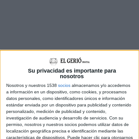
Su privacidad es importante para
nosotros
Nosotros y nuestros 1538
socios
almacenamos y/o accedemos
a información en un dispositivo, como cookies, y procesamos
Concretament, va passar les bosses que duia a
datos personales, como identificadores únicos e información
estándar enviada por un dispositivo para publicidad y contenido
les mans per sobre dels arcs de seguretat.
personalizado, medición de publicidad y contenido,
Seguidament, els agents van aturar-lo i van
investigación de audiencia y desarrollo de servicios.
Con su
permiso, nosotros y nuestros socios podemos utilizar datos de
escorcollar les bosses. Van descobrir que duia
localización geográfica precisa e identificación mediante las
peces de roba, onze parells de sabates i tres
características de dispositivos. Puede hacer clic para otorgarnos