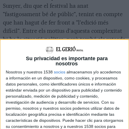
Sunyer, diu que el festival ha anat
"fastigosament bé de públic", tenint en compte
que han hagut de fer front a "l'edició més
difícil". Entre els motius d'aquesta complexitat
hi ha la situació política, però també els retards
en el cobrament de l'administració. "Tot just ara
hem firmat convenis d'aquesta edició i encara
Su privacidad es importante para
nosotros
hem de cobrar del 2016. Així és molt difícil
treballar", es queixa Sunyer. Dos de cada tres
Nosotros y nuestros 1538
socios
almacenamos y/o accedemos
a información en un dispositivo, como cookies, y procesamos
espectadors de Temporada Alta són dones que
datos personales, como identificadores únicos e información
tenen, de mitjana, 43 anys. També destaca el fet
estándar enviada por un dispositivo para publicidad y contenido
personalizado, medición de publicidad y contenido,
que 6.600 persones han assistit per primera
investigación de audiencia y desarrollo de servicios.
Con su
vegada a algun dels espectacles del festival.
permiso, nosotros y nuestros socios podemos utilizar datos de
localización geográfica precisa e identificación mediante las
Perill de desaparèixer
características de dispositivos. Puede hacer clic para otorgarnos
su consentimiento a nosotros y a nuestros 1538 socios para