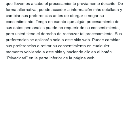
El director, Salvador Sunyer, assenyala que
que llevemos a cabo el procesamiento previamente descrito. De
l'empresa organitzadora és incapaç de pagar el
forma alternativa, puede acceder a información más detallada y
cambiar sus preferencias antes de otorgar o negar su
deute que els reclama Hisenda, que se situa en
consentimiento.
Tenga en cuenta que algún procesamiento de
1,4 MEUR. "Aquesta quantitat no la tenim i si
sus datos personales puede no requerir de su consentimiento,
pero usted tiene el derecho de rechazar tal procesamiento. Sus
hem d'anar a la justícia primer hem de pagar",
preferencias se aplicarán solo a este sitio web. Puede cambiar
assenyala Sunyer. Les dues úniques alternatives
sus preferencias o retirar su consentimiento en cualquier
són que algú avali els organitzadors de
momento volviendo a este sitio y haciendo clic en el botón
"Privacidad" en la parte inferior de la página web.
Temporada Alta o demanar una suspensió de
l'aportació d'aquests fons fins que la justícia
decideixi.
En una entrevista a l'ACN, Sunyer admet que la
situació és "d'indefensió" per una decisió
d'Hisenda que afecta la "supervivència del
festival". Salvador Sunyer deixa de banda
valorar sobre si s'ha de cobrar IVA per a