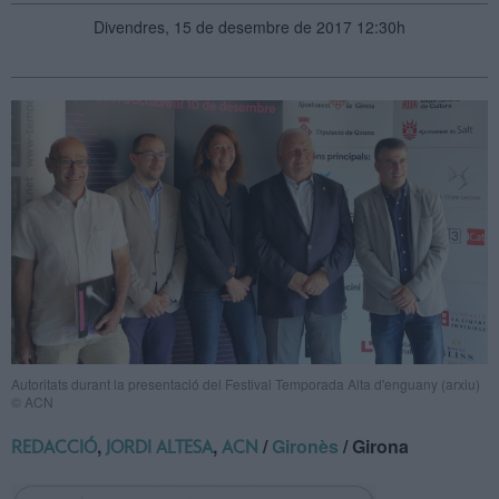
Divendres, 15 de desembre de 2017 12:30h
Autoritats durant la presentació del Festival Temporada Alta d'enguany (arxiu)
© ACN
,
,
/
Gironès
/ Girona
REDACCIÓ
JORDI ALTESA
ACN