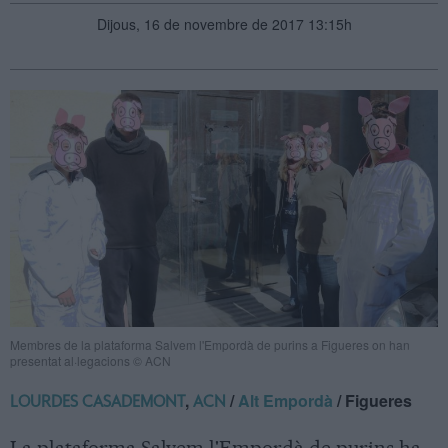
Dijous, 16 de novembre de 2017 13:15h
Membres de la plataforma Salvem l'Empordà de purins a Figueres on han
presentat al·legacions © ACN
,
/
Alt Empordà
/ Figueres
LOURDES CASADEMONT
ACN