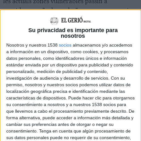
les actuals zones vulnerables passin a
considerar-se "vulnerades", una mesura que ja
han pres altres països com ara Alemanya o
Irlanda. La portaveu de Salvem l'Empordà de
Su privacidad es importante para
nosotros
Purins, Bàrbara Schmitt, ha explicat que no és
Nosotros y nuestros 1538
socios
almacenamos y/o accedemos
una mesura "excepcional" i que no són els
a información en un dispositivo, como cookies, y procesamos
primers en demanar-ho, ja que el 2008 ho va
datos personales, como identificadores únicos e información
proposar el Consell Assessor per al
estándar enviada por un dispositivo para publicidad y contenido
personalizado, medición de publicidad y contenido,
Desenvolupament Sostenible (CADS). Aquest
investigación de audiencia y desarrollo de servicios.
Con su
organisme ho justificava per la "fragilitat de les
permiso, nosotros y nuestros socios podemos utilizar datos de
aigües subterrànies".
localización geográfica precisa e identificación mediante las
características de dispositivos. Puede hacer clic para otorgarnos
su consentimiento a nosotros y a nuestros 1538 socios para
L'entitat lamenta que el nou decret digui que
que llevemos a cabo el procesamiento previamente descrito. De
forma alternativa, puede acceder a información más detallada y
"en els darrers anys no hi ha hagut canvis
cambiar sus preferencias antes de otorgar o negar su
significatius de les aigües subterrànies respecte
consentimiento.
Tenga en cuenta que algún procesamiento de
el nivell de nitrats". Per demostrar que no és
sus datos personales puede no requerir de su consentimiento,