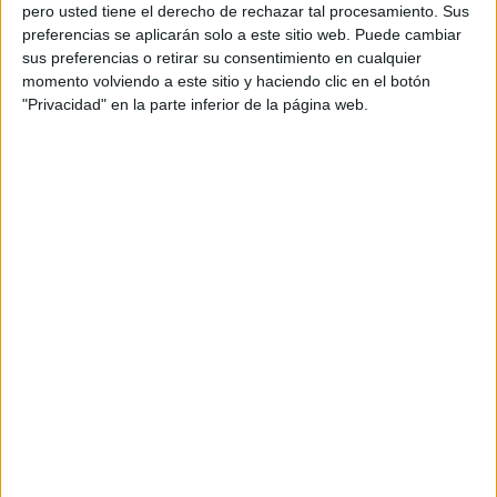
pero usted tiene el derecho de rechazar tal procesamiento. Sus
cert, destaquen una avaluació de l'Agència
preferencias se aplicarán solo a este sitio web. Puede cambiar
Catalana de l'Aigua del 2016 on es diu que "els
sus preferencias o retirar su consentimiento en cualquier
municipis inclosos en zones vulnerables s'han
momento volviendo a este sitio y haciendo clic en el botón
"Privacidad" en la parte inferior de la página web.
anat ampliant progressivament" i s'afegeix que
"el 45% dels municipis han estat declarats
vulnerables per excés de nitrats d'origen agrari
en les seves aigües". En el document també
s'afirma que l"excés de nitrat provoca el mal
estat en un 41% de les masses d'aigua
subterrànies a Catalunya", una dada molt
preocupant segons els ecologistes que comporta
més despeses per garantir el subministrament
d'aigua potable.