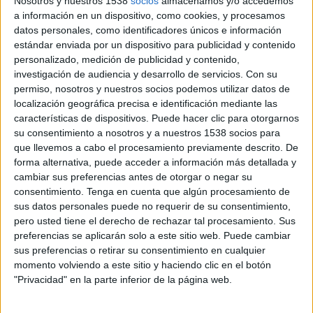
Nosotros y nuestros 1538
socios
almacenamos y/o accedemos
de demència i l'Alzheimer. Aquest índex recull,
a información en un dispositivo, como cookies, y procesamos
entre d'altres, la inclusió a la història clínica
datos personales, como identificadores únicos e información
estándar enviada por un dispositivo para publicidad y contenido
d'antecedents familiars, l'evolució dels
personalizado, medición de publicidad y contenido,
símptomes cognitius i la discapacitat funcional,
investigación de audiencia y desarrollo de servicios.
Con su
l'examen neurològic i neuropsicològic, una
permiso, nosotros y nuestros socios podemos utilizar datos de
localización geográfica precisa e identificación mediante las
analítica específica i proves com el TAC o les
características de dispositivos. Puede hacer clic para otorgarnos
ressonàncies magnètiques.
su consentimiento a nosotros y a nuestros 1538 socios para
que llevemos a cabo el procesamiento previamente descrito. De
forma alternativa, puede acceder a información más detallada y
La investigació s'ha fet a través d'una mostra
cambiar sus preferencias antes de otorgar o negar su
aleatòria on s'han analitzat 475 processos
consentimiento.
Tenga en cuenta que algún procesamiento de
sus datos personales puede no requerir de su consentimiento,
diagnòstics, dividits en dos períodes entre 2007-
pero usted tiene el derecho de rechazar tal procesamiento. Sus
2011 i 2012-2015. En el global d'anys, els centres
preferencias se aplicarán solo a este sitio web. Puede cambiar
gironines han obtingut 8,2 punts sobre 9. Per
sus preferencias o retirar su consentimiento en cualquier
momento volviendo a este sitio y haciendo clic en el botón
períodes, han assolit un 7,9 i un 8,5,
"Privacidad" en la parte inferior de la página web.
respectivament. Els autors de l'estudi
atribueixen la millora entre els dos períodes a