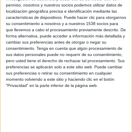
aquest sentit". En aquest sentit, Casadasús ha
permiso, nosotros y nuestros socios podemos utilizar datos de
afirmat que "en època de crisi encara s'hi ha
localización geográfica precisa e identificación mediante las
características de dispositivos. Puede hacer clic para otorgarnos
d'apostar més, ja que la cultura i el patrimoni
su consentimiento a nosotros y a nuestros 1538 socios para
són sinònim de turisme i de creació de llocs de
que llevemos a cabo el procesamiento previamente descrito. De
forma alternativa, puede acceder a información más detallada y
treball".
cambiar sus preferencias antes de otorgar o negar su
consentimiento.
Tenga en cuenta que algún procesamiento de
sus datos personales puede no requerir de su consentimiento,
pero usted tiene el derecho de rechazar tal procesamiento. Sus
preferencias se aplicarán solo a este sitio web. Puede cambiar
sus preferencias o retirar su consentimiento en cualquier
momento volviendo a este sitio y haciendo clic en el botón
"Privacidad" en la parte inferior de la página web.