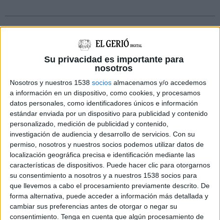
un
amic
Su privacidad es importante para
nosotros
Nosotros y nuestros 1538
socios
almacenamos y/o accedemos
a información en un dispositivo, como cookies, y procesamos
datos personales, como identificadores únicos e información
estándar enviada por un dispositivo para publicidad y contenido
personalizado, medición de publicidad y contenido,
investigación de audiencia y desarrollo de servicios.
Con su
permiso, nosotros y nuestros socios podemos utilizar datos de
localización geográfica precisa e identificación mediante las
características de dispositivos. Puede hacer clic para otorgarnos
NOTÍCIES MÉS LLEGIDES
su consentimiento a nosotros y a nuestros 1538 socios para
que llevemos a cabo el procesamiento previamente descrito. De
SOS Costa Brava recorre la llicència del
forma alternativa, puede acceder a información más detallada y
Festival de Cap Roig i en demana la
cambiar sus preferencias antes de otorgar o negar su
nul·litat
consentimiento.
Tenga en cuenta que algún procesamiento de