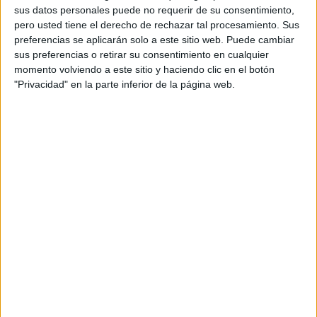
sus datos personales puede no requerir de su consentimiento,
pero usted tiene el derecho de rechazar tal procesamiento. Sus
Detingut un home a l’Estartit després
preferencias se aplicarán solo a este sitio web. Puede cambiar
de robar un mòbil durant el mercat
sus preferencias o retirar su consentimiento en cualquier
setmanal
momento volviendo a este sitio y haciendo clic en el botón
"Privacidad" en la parte inferior de la página web.
Marc Puigtió trenca amb ERC i
abandona definitivament la política
Vidreres frena 70 intents d’ocupació i
en deixa el balanç a zero aquest any
DARRERES NOTÍCIES
Girona gairebé dobla la recaptació de
l’IBI als pisos buits i estudia apujar el
recàrrec