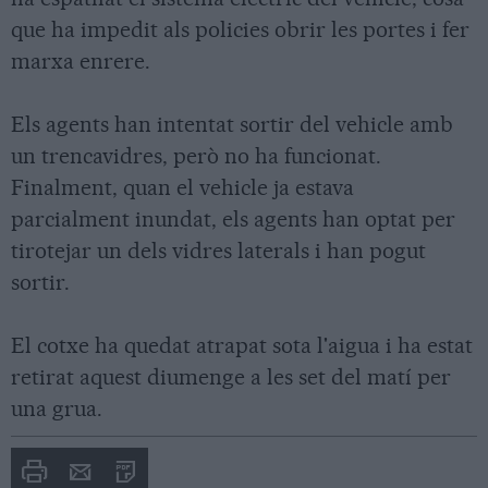
que ha impedit als policies obrir les portes i fer
marxa enrere.
Els agents han intentat sortir del vehicle amb
un trencavidres, però no ha funcionat.
Finalment, quan el vehicle ja estava
parcialment inundat, els agents han optat per
tirotejar un dels vidres laterals i han pogut
sortir.
El cotxe ha quedat atrapat sota l'aigua i ha estat
retirat aquest diumenge a les set del matí per
una grua.
Imprimir
Envia
PDF
a