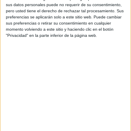
sus datos personales puede no requerir de su consentimiento,
pero usted tiene el derecho de rechazar tal procesamiento. Sus
Detingut a Girona per masturbar-se
preferencias se aplicarán solo a este sitio web. Puede cambiar
davant d’un grup de nens d’un casal
sus preferencias o retirar su consentimiento en cualquier
d’estiu
momento volviendo a este sitio y haciendo clic en el botón
"Privacidad" en la parte inferior de la página web.
Marc Puigtió renuncia a ser alcaldable
d’ERC a Girona després dels àudios
filtrats
Detingut un jove per l'agressió sexual a
una casa de colònies el passat juny a
Palamós
DARRERES NOTÍCIES
Les tempestes deixen Santa Coloma
de Farners sense llum i danys per