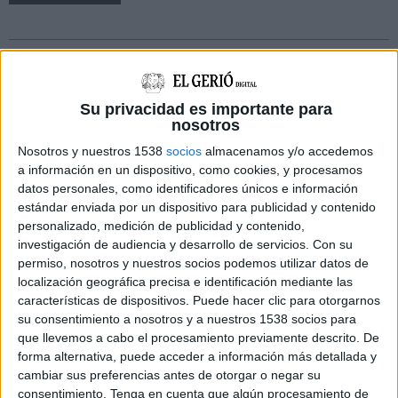
un
amic
Su privacidad es importante para
nosotros
Nosotros y nuestros 1538
socios
almacenamos y/o accedemos
a información en un dispositivo, como cookies, y procesamos
datos personales, como identificadores únicos e información
estándar enviada por un dispositivo para publicidad y contenido
personalizado, medición de publicidad y contenido,
investigación de audiencia y desarrollo de servicios.
Con su
permiso, nosotros y nuestros socios podemos utilizar datos de
localización geográfica precisa e identificación mediante las
características de dispositivos. Puede hacer clic para otorgarnos
su consentimiento a nosotros y a nuestros 1538 socios para
NOTÍCIES MÉS LLEGIDES
que llevemos a cabo el procesamiento previamente descrito. De
forma alternativa, puede acceder a información más detallada y
Les tempestes deixen Santa Coloma
cambiar sus preferencias antes de otorgar o negar su
de Farners sense llum i danys per
pedra a la Garrotxa
consentimiento.
Tenga en cuenta que algún procesamiento de