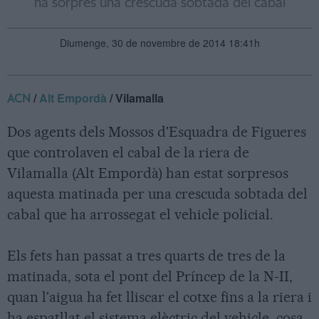
ha sorprès una crescuda sobtada del cabal
Diumenge, 30 de novembre de 2014 18:41h
/
Alt Empordà
/ Vilamalla
ACN
Dos agents dels Mossos d'Esquadra de Figueres
que controlaven el cabal de la riera de
Vilamalla (Alt Empordà) han estat sorpresos
aquesta matinada per una crescuda sobtada del
cabal que ha arrossegat el vehicle policial.
Els fets han passat a tres quarts de tres de la
matinada, sota el pont del Príncep de la N-II,
quan l'aigua ha fet lliscar el cotxe fins a la riera i
ha espatllat el sistema elèctric del vehicle, cosa