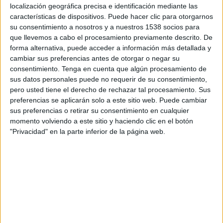
localización geográfica precisa e identificación mediante las
Bruguera
mitjançant un viaducte de 17,22
características de dispositivos. Puede hacer clic para otorgarnos
metres de llum.
su consentimiento a nosotros y a nuestros 1538 socios para
que llevemos a cabo el procesamiento previamente descrito. De
Els treballs inclouran igualment el desviament
forma alternativa, puede acceder a información más detallada y
cambiar sus preferencias antes de otorgar o negar su
dels serveis afectats, obres de drenatge per
consentimiento.
Tenga en cuenta que algún procesamiento de
evacuar l’aigua de pluja, la instal·lació
sus datos personales puede no requerir de su consentimiento,
d’enllumenat als passos inferiors i al vial, així
pero usted tiene el derecho de rechazar tal procesamiento. Sus
preferencias se aplicarán solo a este sitio web. Puede cambiar
com la senyalització i mesures correctores de
sus preferencias o retirar su consentimiento en cualquier
l’impacte ambiental.
momento volviendo a este sitio y haciendo clic en el botón
"Privacidad" en la parte inferior de la página web.
Eliminar el
pas a nivell de Flaçà
, que parteix el
poble per la meitat, és una reivindicació
històrica del municipi.
Imprimir
Envia
PDF
a
un