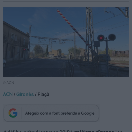
© ACN
/
Gironès
/ Flaçà
ACN