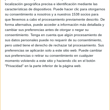
desplaçat ràpidament fins a la zona i han
localización geográfica precisa e identificación mediante las
características de dispositivos. Puede hacer clic para otorgarnos
aconseguit localitzar el sospitós, que ha estat
su consentimiento a nosotros y a nuestros 1538 socios para
detingut a les 15.23 hores.
que llevemos a cabo el procesamiento previamente descrito. De
forma alternativa, puede acceder a información más detallada y
Fins al lloc també s’hi han desplaçat efectius del
cambiar sus preferencias antes de otorgar o negar su
consentimiento.
Tenga en cuenta que algún procesamiento de
Sistema d’Emergències Mèdiques (SEM)
, que
sus datos personales puede no requerir de su consentimiento,
han atès la víctima abans de traslladar-la a
pero usted tiene el derecho de rechazar tal procesamiento. Sus
preferencias se aplicarán solo a este sitio web. Puede cambiar
l’
Hospital Josep Trueta de Girona
. Segons les
sus preferencias o retirar su consentimiento en cualquier
primeres informacions, el ferit es troba en estat
momento volviendo a este sitio y haciendo clic en el botón
lleu.
"Privacidad" en la parte inferior de la página web.
La Policia Municipal manté oberta la
investigació per aclarir les circumstàncies de
l’agressió.
Imprimir
Envia
PDF
a