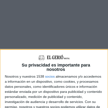
Els fets han passat al voltant de les tres de la
Su privacidad es importante para
tarda a l’altura del número 12 de la rambla de la
nosotros
Llibertat. Una ciutadana ha alertat la policia
Nosotros y nuestros 1538
socios
almacenamos y/o accedemos
que un home havia agredit una altra persona
a información en un dispositivo, como cookies, y procesamos
datos personales, como identificadores únicos e información
amb un ganivet i que posteriorment havia fugit
estándar enviada por un dispositivo para publicidad y contenido
en direcció al pont de les Peixateries Velles.
personalizado, medición de publicidad y contenido,
investigación de audiencia y desarrollo de servicios.
Con su
Els agents de la Policia Municipal s’han
permiso, nosotros y nuestros socios podemos utilizar datos de